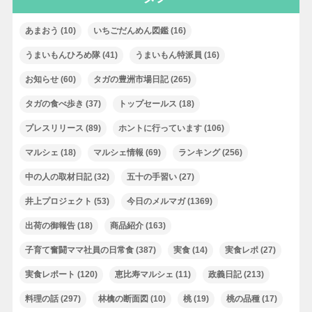
あまおう
(10)
いちごだんめん図鑑
(16)
うまいもんひろめ隊
(41)
うまいもん特派員
(16)
お知らせ
(60)
タガの豊洲市場日記
(265)
タガの食べ歩き
(37)
トップセールス
(18)
プレスリリース
(89)
ホントに行っています
(106)
マルシェ
(18)
マルシェ情報
(69)
ランキング
(256)
中の人の取材日記
(32)
五十の手習い
(27)
井上プロジェクト
(53)
今日のメルマガ
(1369)
出荷の御報告
(18)
商品紹介
(163)
子育て奮闘ママ社員の日常食
(387)
実食
(14)
実食レポ
(27)
実食レポート
(120)
恵比寿マルシェ
(11)
政義日記
(213)
料理の話
(297)
林檎の断面図
(10)
桃
(19)
桃の品種
(17)