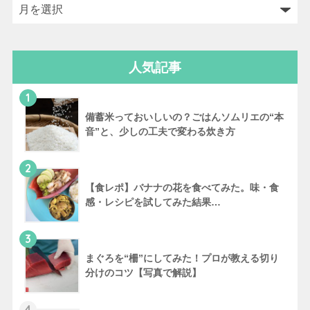
人気記事
1
備蓄米っておいしいの？ごはんソムリエの“本
音”と、少しの工夫で変わる炊き方
2
【食レポ】バナナの花を食べてみた。味・食
感・レシピを試してみた結果…
3
まぐろを“柵”にしてみた！プロが教える切り
分けのコツ【写真で解説】
4