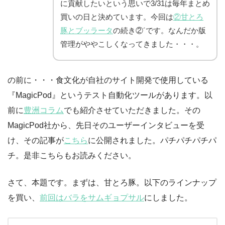
に貢献したいという思いで3/31は毎年まとめ
買いの日と決めています。今回は
②甘とろ
豚とブッラータ
の続き②´です。なんだか版
管理がややこしくなってきました・・・。
の前に・・・食文化が自社のサイト開発で使用している
『MagicPod』というテスト自動化ツールがあります。以
前に
豊洲コラム
でも紹介させていただきました。その
MagicPod社から、先日そのユーザーインタビューを受
け、その記事が
こちら
に公開されました。パチパチパチパ
チ。是非こちらもお読みください。
さて、本題です。まずは、甘とろ豚。以下のラインナップ
を買い、
前回はバラをサムギョプサル
にしました。