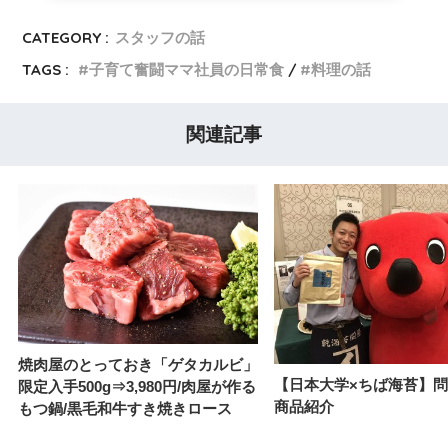
CATEGORY :
スタッフの話
TAGS :
子育て奮闘ママ社員の日常食
料理の話
関連記事
焼肉屋のとっておき「ゲタカルビ」
【日本大学×ちば海苔】
限定入手500g⇒3,980円/肉屋が作る
商品紹介
もつ鍋/黒毛和牛すき焼きロース