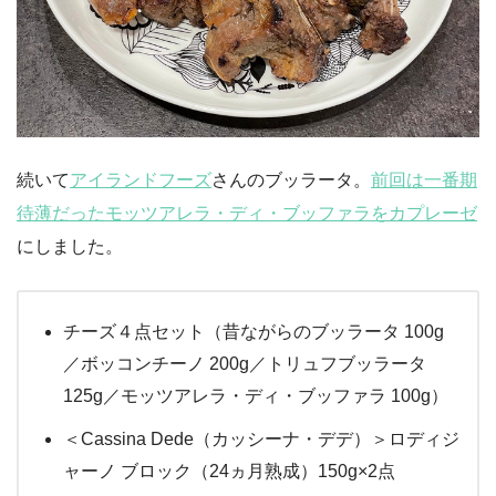
続いて
アイランドフーズ
さんのブッラータ。
前回は一番期
待薄だったモッツアレラ・ディ・ブッファラをカプレーゼ
にしました。
チーズ４点セット（昔ながらのブッラータ 100g
／ボッコンチーノ 200g／トリュフブッラータ
125g／モッツアレラ・ディ・ブッファラ 100g）
＜Cassina Dede（カッシーナ・デデ）＞ロディジ
ャーノ ブロック（24ヵ月熟成）150g×2点