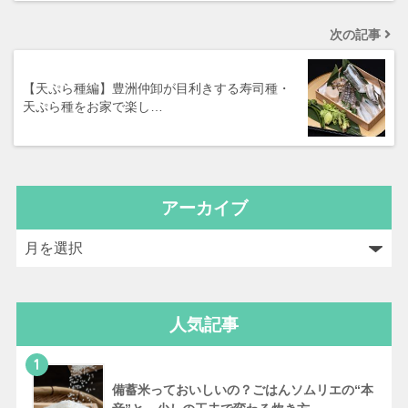
次の記事
【天ぷら種編】豊洲仲卸が目利きする寿司種・
天ぷら種をお家で楽し…
アーカイブ
人気記事
1
備蓄米っておいしいの？ごはんソムリエの“本