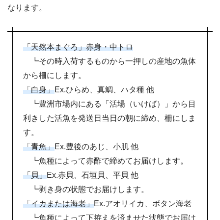
なります。
「天然本まぐろ」赤身・中トロ
┗その時入荷するものから一押しの産地の魚体
から柵にします。
「白身」
Ex.ひらめ、真鯛、ハタ種 他
┗豊洲市場内にある「活場（いけば）」から目
利きした活魚を発送日当日の朝に締め、柵にしま
す。
「青魚」
Ex.豊後のあじ、小肌 他
┗魚種によって赤酢で締めてお届けします。
「貝」
Ex.赤貝、石垣貝、平貝 他
┗剥き身の状態でお届けします。
「イカまたは海老」
Ex.アオリイカ、ボタン海老
┗魚種によって下拵えを済ませた状態でお届け