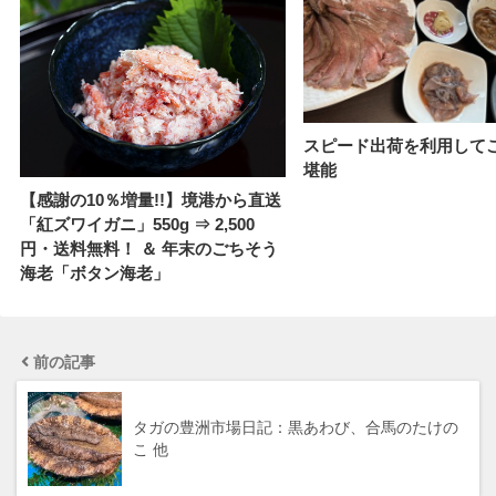
スピード出荷を利用して
堪能
【感謝の10％増量!!】境港から直送
「紅ズワイガニ」550g ⇒ 2,500
円・送料無料！ ＆ 年末のごちそう
海老「ボタン海老」
前の記事
タガの豊洲市場日記：黒あわび、合馬のたけの
こ 他