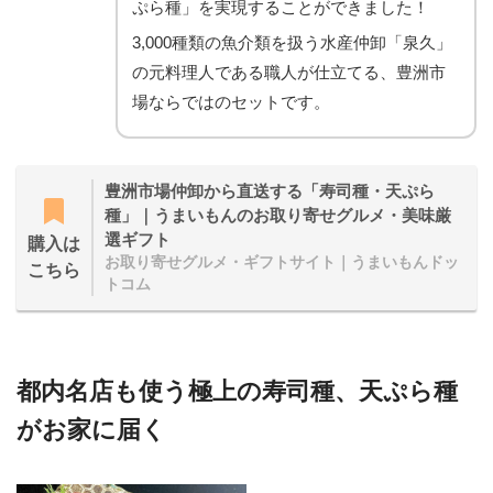
ぷら種」を実現することができました！
3,000種類の魚介類を扱う水産仲卸「泉久」
の元料理人である職人が仕立てる、豊洲市
場ならではのセットです。
豊洲市場仲卸から直送する「寿司種・天ぷら
種」｜うまいもんのお取り寄せグルメ・美味厳
選ギフト
購入は
お取り寄せグルメ・ギフトサイト｜うまいもんドッ
こちら
トコム
都内名店も使う極上の寿司種、天ぷら種
がお家に届く