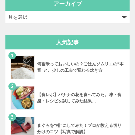
アーカイブ
人気記事
1
備蓄米っておいしいの？ごはんソムリエの“本
音”と、少しの工夫で変わる炊き方
2
【食レポ】バナナの花を食べてみた。味・食
感・レシピを試してみた結果…
3
まぐろを“柵”にしてみた！プロが教える切り
分けのコツ【写真で解説】