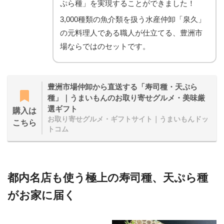
ぷら種」を実現することができました！
3,000種類の魚介類を扱う水産仲卸「泉久」
の元料理人である職人が仕立てる、豊洲市
場ならではのセットです。
豊洲市場仲卸から直送する「寿司種・天ぷら
種」｜うまいもんのお取り寄せグルメ・美味厳
選ギフト
購入は
お取り寄せグルメ・ギフトサイト｜うまいもんドッ
こちら
トコム
都内名店も使う極上の寿司種、天ぷら種
がお家に届く