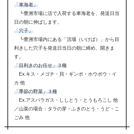
「車海老」
┗豊洲市場に活で入荷する車海老を、発送日当
日の朝に伸ばします。
「穴子」
┗豊洲市場内にある「活場（いけば）」から目
利きした穴子を発送日当日の朝に締め、開きま
す。
「目利きのお任
せ」３種
Ex.キス・メゴチ・貝・ギンポ・ホウボウ・イ
カ 他
「季節の野菜」３種
Ex.アスパラガス・ししとう・とうもろこし 他
／山菜の場合：タラの芽・ふきのとう・うど・こ
ごみ 他