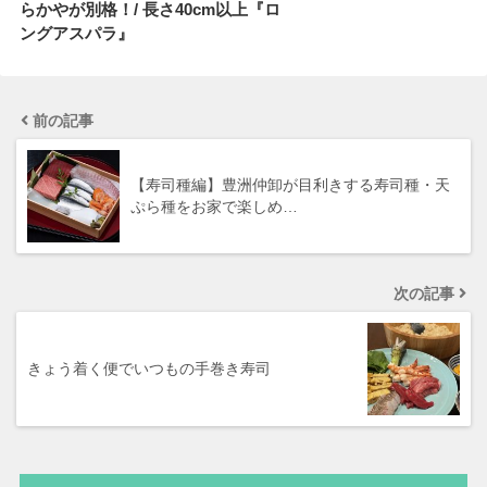
らかやが別格！/ 長さ40cm以上『ロ
ングアスパラ』
前の記事
【寿司種編】豊洲仲卸が目利きする寿司種・天
ぷら種をお家で楽しめ…
次の記事
きょう着く便でいつもの手巻き寿司