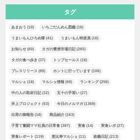
タグ
あまおう
(10)
いちごだんめん図鑑
(16)
うまいもんひろめ隊
(41)
うまいもん特派員
(16)
お知らせ
(60)
タガの豊洲市場日記
(265)
タガの食べ歩き
(37)
トップセールス
(18)
プレスリリース
(89)
ホントに行っています
(106)
マルシェ
(18)
マルシェ情報
(69)
ランキング
(256)
中の人の取材日記
(32)
五十の手習い
(27)
井上プロジェクト
(53)
今日のメルマガ
(1369)
出荷の御報告
(18)
商品紹介
(163)
子育て奮闘ママ社員の日常食
(387)
実食
(14)
実食レポ
(27)
実食レポート
(119)
恵比寿マルシェ
(11)
政義日記
(213)