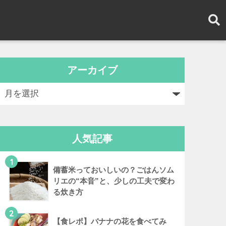
アーカイブ
人気記事
1
備蓄米っておいしいの？ごはんソム
リエの“本音”と、少しの工夫で変わ
る炊き方
2
【食レポ】バナナの花を食べてみ