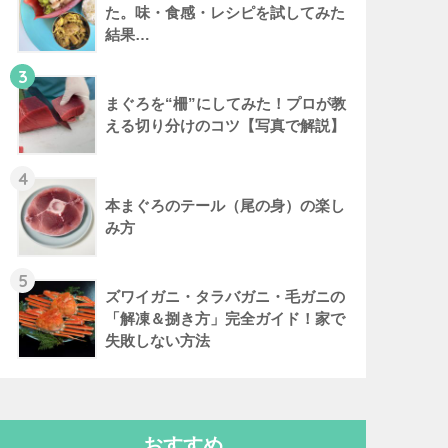
た。味・食感・レシピを試してみた
結果…
3
まぐろを“柵”にしてみた！プロが教
える切り分けのコツ【写真で解説】
4
本まぐろのテール（尾の身）の楽し
み方
5
ズワイガニ・タラバガニ・毛ガニの
「解凍＆捌き方」完全ガイド！家で
失敗しない方法
おすすめ