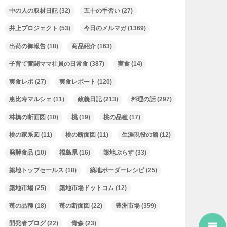
中の人の取材日記
(32)
五十の手習い
(27)
井上プロジェクト
(53)
今日のメルマガ
(1369)
出荷の御報告
(18)
商品紹介
(163)
子育て奮闘ママ社員の日常食
(387)
実食
(14)
実食レポ
(27)
実食レポート
(120)
恵比寿マルシェ
(11)
政義日記
(213)
料理の話
(297)
林檎の断面図
(10)
桃
(19)
桃の品種
(17)
桃の家系図
(11)
桃の断面図
(11)
生涯現役の館
(12)
発酵食品
(10)
福島県
(16)
築地ぷらす
(33)
築地トップセールス
(18)
築地ボーダーレシピ
(25)
築地市場
(25)
築地市場ドットコム
(12)
苺の品種
(18)
苺の断面図
(22)
豊洲市場
(359)
開発者ブログ
(22)
青森
(23)