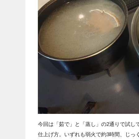
今回は「茹で」と「蒸し」の2通りで試し
仕上げ方。いずれも弱火で約3時間、じっ