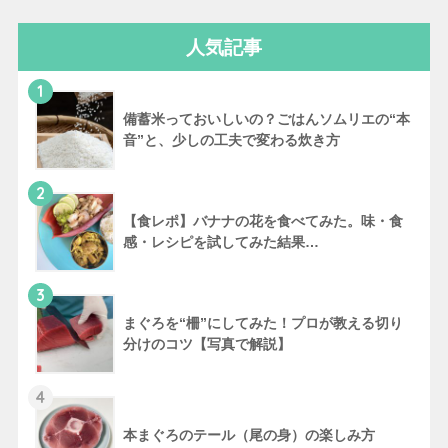
人気記事
1
備蓄米っておいしいの？ごはんソムリエの“本
音”と、少しの工夫で変わる炊き方
2
【食レポ】バナナの花を食べてみた。味・食
感・レシピを試してみた結果…
3
まぐろを“柵”にしてみた！プロが教える切り
分けのコツ【写真で解説】
4
本まぐろのテール（尾の身）の楽しみ方