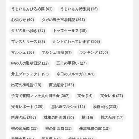
うまいもんひろめ隊
(41)
うまいもん特派員
(16)
お知らせ
(60)
タガの豊洲市場日記
(265)
タガの食べ歩き
(37)
トップセールス
(18)
プレスリリース
(89)
ホントに行っています
(106)
マルシェ
(18)
マルシェ情報
(69)
ランキング
(256)
中の人の取材日記
(32)
五十の手習い
(27)
井上プロジェクト
(53)
今日のメルマガ
(1369)
出荷の御報告
(18)
商品紹介
(163)
子育て奮闘ママ社員の日常食
(387)
実食
(14)
実食レポ
(27)
実食レポート
(120)
恵比寿マルシェ
(11)
政義日記
(213)
料理の話
(297)
林檎の断面図
(10)
桃
(19)
桃の品種
(17)
桃の家系図
(11)
桃の断面図
(11)
生涯現役の館
(12)