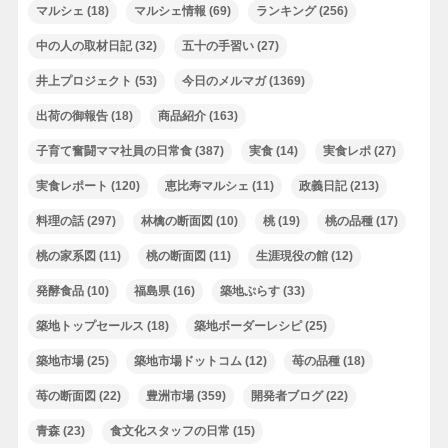
マルシェ
(18)
マルシェ情報
(69)
ランキング
(256)
中の人の取材日記
(32)
五十の手習い
(27)
井上プロジェクト
(53)
今日のメルマガ
(1369)
出荷の御報告
(18)
商品紹介
(163)
子育て奮闘ママ社員の日常食
(387)
実食
(14)
実食レポ
(27)
実食レポート
(120)
恵比寿マルシェ
(11)
政義日記
(213)
料理の話
(297)
林檎の断面図
(10)
桃
(19)
桃の品種
(17)
桃の家系図
(11)
桃の断面図
(11)
生涯現役の館
(12)
発酵食品
(10)
福島県
(16)
築地ぷらす
(33)
築地トップセールス
(18)
築地ボーダーレシピ
(25)
築地市場
(25)
築地市場ドットコム
(12)
苺の品種
(18)
苺の断面図
(22)
豊洲市場
(359)
開発者ブログ
(22)
青森
(23)
食文化スタッフの日常
(15)