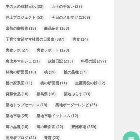
中の人の取材日記
(32)
五十の手習い
(27)
井上プロジェクト
(53)
今日のメルマガ
(1369)
出荷の御報告
(18)
商品紹介
(163)
子育て奮闘ママ社員の日常食
(387)
実食
(14)
実食レポ
(27)
実食レポート
(120)
恵比寿マルシェ
(11)
政義日記
(213)
料理の話
(297)
林檎の断面図
(10)
桃
(19)
桃の品種
(17)
桃の家系図
(11)
桃の断面図
(11)
生涯現役の館
(12)
発酵食品
(10)
福島県
(16)
築地ぷらす
(33)
築地トップセールス
(18)
築地ボーダーレシピ
(25)
築地市場
(25)
築地市場ドットコム
(12)
苺の品種
(18)
苺の断面図
(22)
豊洲市場
(359)
開発者ブログ
(22)
青森
(23)