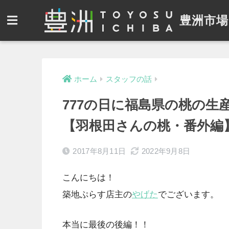
豊洲市場
ホーム
スタッフの話
777の日に福島県の桃の
【羽根田さんの桃・番外編
2017年8月11日
2022年9月8日
こんにちは！
築地ぷらす店主の
やげた
でございます。
本当に最後の後編！！