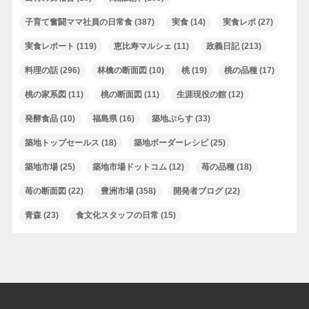
子育て奮闘ママ社員の日常食
(387)
実食
(14)
実食レポ
(27)
実食レポート
(119)
恵比寿マルシェ
(11)
政義日記
(213)
料理の話
(296)
林檎の断面図
(10)
桃
(19)
桃の品種
(17)
桃の家系図
(11)
桃の断面図
(11)
生涯現役の館
(12)
発酵食品
(10)
福島県
(16)
築地ぷらす
(33)
築地トップセールス
(18)
築地ボーダーレシピ
(25)
築地市場
(25)
築地市場ドットコム
(12)
苺の品種
(18)
苺の断面図
(22)
豊洲市場
(358)
開発者ブログ
(22)
青森
(23)
食文化スタッフの日常
(15)