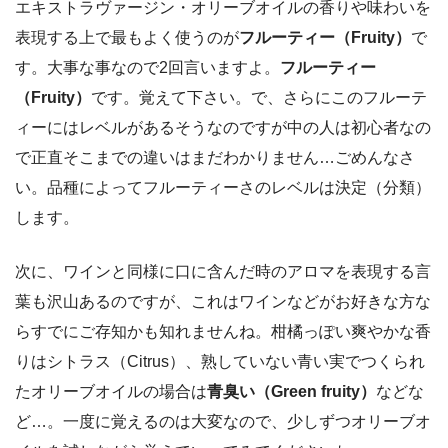
エキストラヴァージン・オリーブオイルの香りや味わいを
表現する上で最もよく使うのが
フルーティー（Fruity）
で
す。大事な事なので2回言いますよ。
フルーティー
（Fruity）
です。覚えて下さい。で、さらにこのフルーテ
ィーにはレベルがあるそうなのですが中の人は初心者なの
で正直そこまでの違いはまだわかりません…ごめんなさ
い。品種によってフルーティーさのレベルは決定（分類）
します。
次に、ワインと同様に口に含んだ時のアロマを表現する言
葉も沢山あるのですが、これはワインなどがお好きな方な
らすでにご存知かも知れませんね。柑橘っぽい爽やかな香
りはシトラス（Citrus）、熟していない青い実でつくられ
たオリーブオイルの場合は
青臭い（Green fruity）
などな
ど…。一度に覚えるのは大変なので、少しずつオリーブオ