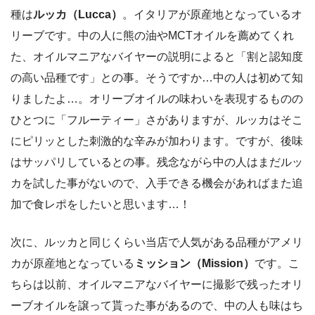
種は
ルッカ（Lucca）
。イタリアが原産地となっているオ
リーブです。中の人に熊の油やMCTオイルを薦めてくれ
た、オイルマニアなバイヤーの説明によると「割と認知度
の高い品種です」との事。そうですか…中の人は初めて知
りましたよ…。オリーブオイルの味わいを表現するものの
ひとつに「フルーティー」さがありますが、ルッカはそこ
にピリッとした刺激的な辛みが加わります。ですが、後味
はサッパリしているとの事。残念ながら中の人はまだルッ
カを試した事がないので、入手できる機会があればまた追
加で食レポをしたいと思います…！
次に、ルッカと同じくらい当店で人気がある品種がアメリ
カが原産地となっている
ミッション（Mission）
です。こ
ちらは以前、オイルマニアなバイヤーに撮影で残ったオリ
ーブオイルを譲って貰った事があるので、中の人も味はち