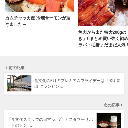
カムチャッカ産 冷燻サーモンが届
きました～
魚力から出た特大200g
ぎ」!!まとめ買い強く勧
ラバ・毛蟹まだまだ人気
前の記事
食文化の5月のプレミアムフライデーは『IKU 青
山 グランピン…
次の記事
【食文化スタッフの日常 vol.7】カスタマーサポ
ートのドン …