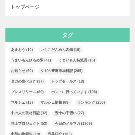
トップページ
タグ
あまおう
(10)
いちごだんめん図鑑
(16)
うまいもんひろめ隊
(41)
うまいもん特派員
(16)
お知らせ
(60)
タガの豊洲市場日記
(265)
タガの食べ歩き
(37)
トップセールス
(18)
プレスリリース
(89)
ホントに行っています
(106)
マルシェ
(18)
マルシェ情報
(69)
ランキング
(256)
中の人の取材日記
(32)
五十の手習い
(27)
井上プロジェクト
(53)
今日のメルマガ
(1369)
出荷の御報告
(18)
商品紹介
(163)