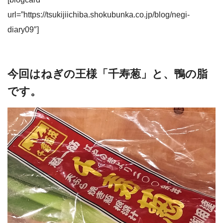
url=”https://tsukijiichiba.shokubunka.co.jp/blog/negi-
diary09″]
今回はねぎの王様「千寿葱」と、鴨の脂
です。