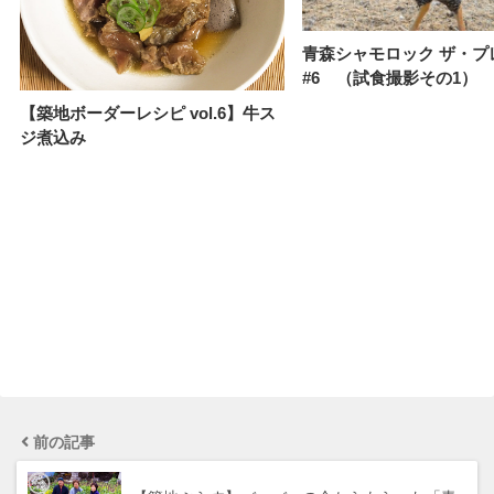
青森シャモロック ザ・プ
#6 （試食撮影その1）
【築地ボーダーレシピ vol.6】牛ス
ジ煮込み
前の記事