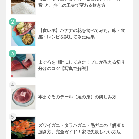
音”と、少しの工夫で変わる炊き方
2
【食レポ】バナナの花を食べてみた。味・食
感・レシピを試してみた結果…
3
まぐろを“柵”にしてみた！プロが教える切り
分けのコツ【写真で解説】
4
本まぐろのテール（尾の身）の楽しみ方
5
ズワイガニ・タラバガニ・毛ガニの「解凍＆
捌き方」完全ガイド！家で失敗しない方法