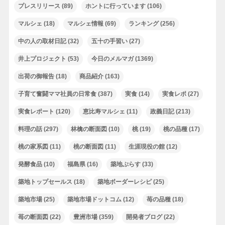
プレスリリース
(89)
ホントに行っています
(106)
マルシェ
(18)
マルシェ情報
(69)
ランキング
(256)
中の人の取材日記
(32)
五十の手習い
(27)
井上プロジェクト
(53)
今日のメルマガ
(1369)
出荷の御報告
(18)
商品紹介
(163)
子育て奮闘ママ社員の日常食
(387)
実食
(14)
実食レポ
(27)
実食レポート
(120)
恵比寿マルシェ
(11)
政義日記
(213)
料理の話
(297)
林檎の断面図
(10)
桃
(19)
桃の品種
(17)
桃の家系図
(11)
桃の断面図
(11)
生涯現役の館
(12)
発酵食品
(10)
福島県
(16)
築地ぷらす
(33)
築地トップセールス
(18)
築地ボーダーレシピ
(25)
築地市場
(25)
築地市場ドットコム
(12)
苺の品種
(18)
苺の断面図
(22)
豊洲市場
(359)
開発者ブログ
(22)