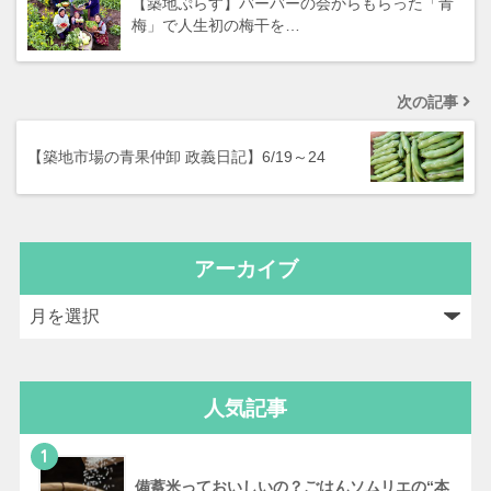
【築地ぷらす】バーバーの会からもらった「青
梅」で人生初の梅干を…
次の記事
【築地市場の青果仲卸 政義日記】6/19～24
アーカイブ
人気記事
1
備蓄米っておいしいの？ごはんソムリエの“本