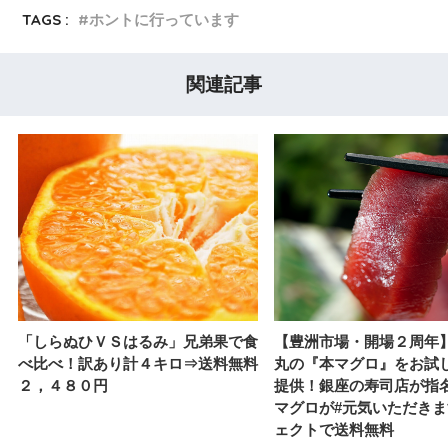
TAGS :
ホントに行っています
関連記事
「しらぬひＶＳはるみ」兄弟果で食
【豊洲市場・開場２周年
べ比べ！訳あり計４キロ⇒送料無料
丸の『本マグロ』をお試
２，４８０円
提供！銀座の寿司店が指
マグロが#元気いただき
ェクトで送料無料