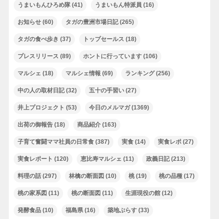
うまいもんひろめ隊
(41)
うまいもん特派員
(16)
お知らせ
(60)
タガの豊洲市場日記
(265)
タガの食べ歩き
(37)
トップセールス
(18)
プレスリリース
(89)
ホントに行っています
(106)
マルシェ
(18)
マルシェ情報
(69)
ランキング
(256)
中の人の取材日記
(32)
五十の手習い
(27)
井上プロジェクト
(53)
今日のメルマガ
(1369)
出荷の御報告
(18)
商品紹介
(163)
子育て奮闘ママ社員の日常食
(387)
実食
(14)
実食レポ
(27)
実食レポート
(120)
恵比寿マルシェ
(11)
政義日記
(213)
料理の話
(297)
林檎の断面図
(10)
桃
(19)
桃の品種
(17)
桃の家系図
(11)
桃の断面図
(11)
生涯現役の館
(12)
発酵食品
(10)
福島県
(16)
築地ぷらす
(33)