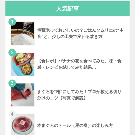
人気記事
1
備蓄米っておいしいの？ごはんソムリエの“本
音”と、少しの工夫で変わる炊き方
2
【食レポ】バナナの花を食べてみた。味・食
感・レシピを試してみた結果…
3
まぐろを“柵”にしてみた！プロが教える切り
分けのコツ【写真で解説】
4
本まぐろのテール（尾の身）の楽しみ方