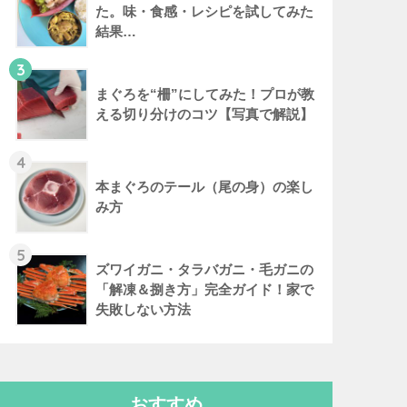
た。味・食感・レシピを試してみた
結果…
3
まぐろを“柵”にしてみた！プロが教
える切り分けのコツ【写真で解説】
4
本まぐろのテール（尾の身）の楽し
み方
5
ズワイガニ・タラバガニ・毛ガニの
「解凍＆捌き方」完全ガイド！家で
失敗しない方法
おすすめ