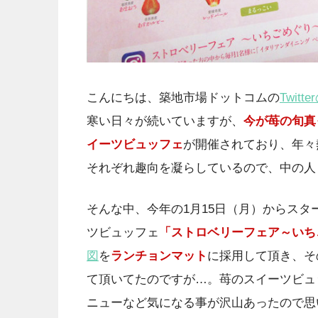
こんにちは、築地市場ドットコムの
Twitt
寒い日々が続いていますが、
今が苺の旬真
イーツビュッフェ
が開催されており、年々
それぞれ趣向を凝らしているので、中の人
そんな中、今年の1月15日（月）からスタ
ツビュッフェ
「ストロベリーフェア～いち
図
を
ランチョンマット
に採用して頂き、そ
て頂いてたのですが…。苺のスイーツビュ
ニューなど気になる事が沢山あったので思