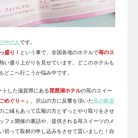
erの中の人
です。
っ盛り！
という事で、全国各地のホテルで
苺のス
熱い盛り上がりを見せています。どこのホテルも
もどこへ行こうか悩み中です。
ートした滋賀県にある
琵琶湖ホテル
の苺のスイー
ごめぐり～」
。沢山の方に反響を頂いた
苺の断面
のご縁もあって広報の方とずっとやり取りをさせ
ッフェ開催の裏話や、提供される苺スイーツのメ
い切って取材の申し込みをさせて貰いました！自