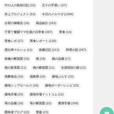
中の人の取材日記
(32)
五十の手習い
(27)
井上プロジェクト
(53)
今日のメルマガ
(1369)
出荷の御報告
(18)
商品紹介
(163)
子育て奮闘ママ社員の日常食
(387)
実食
(14)
実食レポ
(27)
実食レポート
(120)
恵比寿マルシェ
(11)
政義日記
(213)
料理の話
(297)
林檎の断面図
(10)
桃
(19)
桃の品種
(17)
桃の家系図
(11)
桃の断面図
(11)
生涯現役の館
(12)
発酵食品
(10)
福島県
(16)
築地ぷらす
(33)
築地トップセールス
(18)
築地ボーダーレシピ
(25)
築地市場
(25)
築地市場ドットコム
(12)
苺の品種
(18)
苺の断面図
(22)
豊洲市場
(359)
開発者ブログ
(22)
青森
(23)