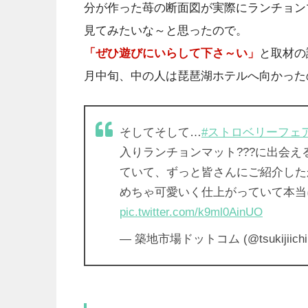
分が作った苺の断面図が実際にランチョン
見てみたいな～と思ったので。
「ぜひ遊びにいらして下さ～い」
と取材の
月中旬、中の人は琵琶湖ホテルへ向かった
そしてそして…
#ストロベリーフェ
入りランチョンマット???に出会える
ていて、ずっと皆さんにご紹介した
めちゃ可愛いく仕上がっていて本当に
pic.twitter.com/k9ml0AinUO
— 築地市場ドットコム (@tsukijiichi