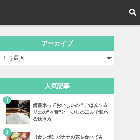
アーカイブ
人気記事
1
備蓄米っておいしいの？ごはんソム
リエの“本音”と、少しの工夫で変わ
る炊き方
2
【食レポ】バナナの花を食べてみ