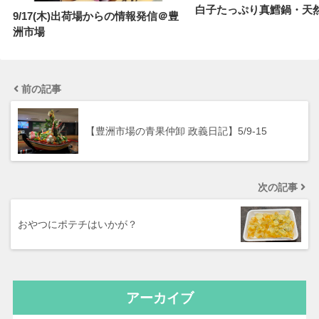
白子たっぷり真鱈鍋・天
9/17(木)出荷場からの情報発信＠豊
洲市場
前の記事
【豊洲市場の青果仲卸 政義日記】5/9-15
次の記事
おやつにポテチはいかが？
アーカイブ