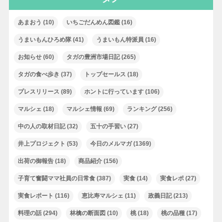
あまおう
(10)
いちごだんめん図鑑
(16)
うまいもんひろめ隊
(41)
うまいもん特派員
(16)
お知らせ
(60)
タガの豊洲市場日記
(265)
タガの食べ歩き
(37)
トップセールス
(18)
プレスリリース
(89)
ホントに行っています
(106)
マルシェ
(18)
マルシェ情報
(69)
ランキング
(256)
中の人の取材日記
(32)
五十の手習い
(27)
井上プロジェクト
(53)
今日のメルマガ
(1369)
出荷の御報告
(18)
商品紹介
(156)
子育て奮闘ママ社員の日常食
(387)
実食
(14)
実食レポ
(27)
実食レポート
(116)
恵比寿マルシェ
(11)
政義日記
(213)
料理の話
(294)
林檎の断面図
(10)
桃
(18)
桃の品種
(17)