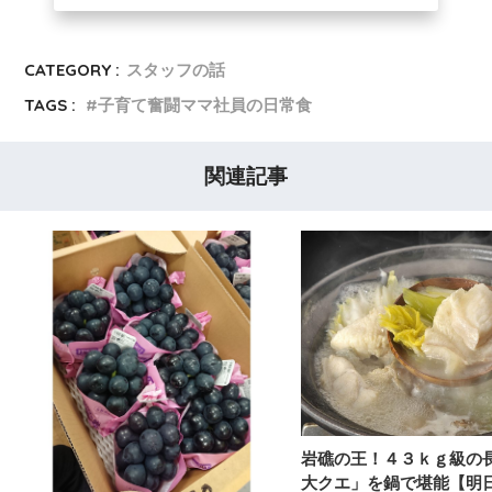
CATEGORY :
スタッフの話
TAGS :
子育て奮闘ママ社員の日常食
関連記事
岩礁の王！４３ｋｇ級の
大クエ」を鍋で堪能【明日