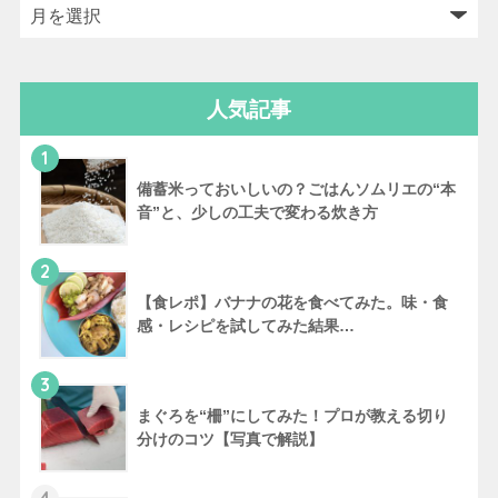
人気記事
1
備蓄米っておいしいの？ごはんソムリエの“本
音”と、少しの工夫で変わる炊き方
2
【食レポ】バナナの花を食べてみた。味・食
感・レシピを試してみた結果…
3
まぐろを“柵”にしてみた！プロが教える切り
分けのコツ【写真で解説】
4