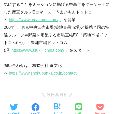
気にすることをミッションに掲げる中高年をターゲットに
した産直グルメEコマース「うまいもんドットコ
ム
https://www.umai-mon.com/
」を開業
2004年、東京中央卸売市場(築地青果市場)と提携全国の特
選フルーツや野菜を宅配する市場直結EC「築地市場ドッ
トコム(旧)」「豊洲市場ドットコム
(現)
https://www.tsukijiichiba.com/
」をスタート
問い合わせは、株式会社 食文化
へ
https://www.shokubunka.co.jp/contact/
SHARE
LINE
ツイート
シェア
はてブ
Pocket