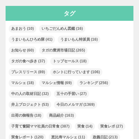
タグ
あまおう
(10)
いちごだんめん図鑑
(16)
うまいもんひろめ隊
(41)
うまいもん特派員
(16)
お知らせ
(60)
タガの豊洲市場日記
(265)
タガの食べ歩き
(37)
トップセールス
(18)
プレスリリース
(89)
ホントに行っています
(106)
マルシェ
(18)
マルシェ情報
(69)
ランキング
(256)
中の人の取材日記
(32)
五十の手習い
(27)
井上プロジェクト
(53)
今日のメルマガ
(1369)
出荷の御報告
(18)
商品紹介
(163)
子育て奮闘ママ社員の日常食
(387)
実食
(14)
実食レポ
(27)
実食レポート
(120)
恵比寿マルシェ
(11)
政義日記
(213)