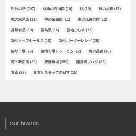
料理の話
(297)
林檎の断面図
(10)
桃
(19)
桃の品種
(17)
桃の家系図
(11)
桃の断面図
(11)
生涯現役の館
(12)
発酵食品
(10)
福島県
(16)
築地ぷらす
(33)
築地トップセールス
(18)
築地ボーダーレシピ
(25)
築地市場
(25)
築地市場ドットコム
(12)
苺の品種
(18)
苺の断面図
(22)
豊洲市場
(359)
開発者ブログ
(22)
青森
(23)
食文化スタッフの日常
(15)
Our brands