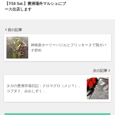
【7/16 Sat.】豊洲場外マルシェにブ
ース出店します
前の記事
神南産ホーリーバジルとプリッキーヌで鶏ガパ
オ炒め
次の記事
タガの豊洲市場日記：クロマグロ（メジ？）、
コブダイ、みおしずく…