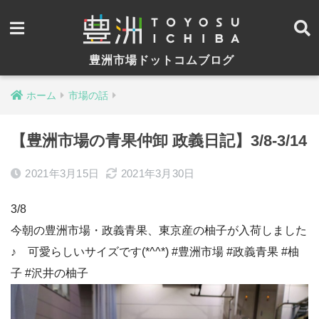
豊洲市場ドットコムブログ
ホーム
市場の話
【豊洲市場の青果仲卸 政義日記】3/8-3/14
2021年3月15日
2021年3月30日
3/8
今朝の豊洲市場・政義青果、東京産の柚子が入荷しました
♪ 可愛らしいサイズです(*^^*) #豊洲市場 #政義青果 #柚
子 #沢井の柚子