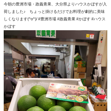
今朝の豊洲市場・政義青果、大分県よりハウスかぼすが入
荷しました♪ ちょっと掛けるだけでお料理が劇的に美味
しくなります(^o^)/ #豊洲市場 #政義青果 #かぼす #ハウス
かぼす