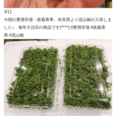
3/11
今朝の豊洲市場・政義青果、奈良県より花山椒が入荷しま
した♪ 毎年大注目の商品です(*^^*) #豊洲市場 #政義青
果 #花山椒