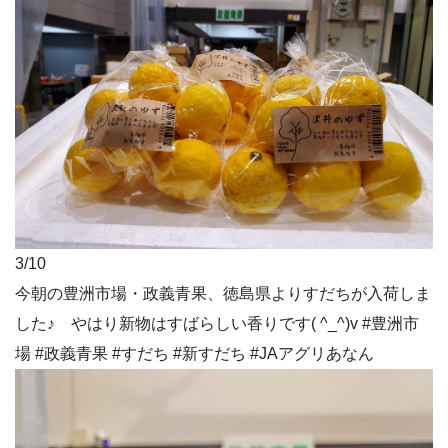
3/10
今朝の豊洲市場・政義青果、徳島県よりすだちが入荷しま
した♪ やはり新物はすばらしい香りです( ^_^)v #豊洲市
場 #政義青果 #すだち #新すだち #JAアグリあなん