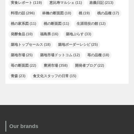
実食レポート
(119)
恵比寿マルシェ
(11)
政義日記
(213)
料理の話
(296)
林檎の断面図
(10)
桃
(19)
桃の品種
(17)
桃の家系図
(11)
桃の断面図
(11)
生涯現役の館
(12)
発酵食品
(10)
福島県
(16)
築地ぷらす
(33)
築地トップセールス
(18)
築地ボーダーレシピ
(25)
築地市場
(25)
築地市場ドットコム
(12)
苺の品種
(18)
苺の断面図
(22)
豊洲市場
(358)
開発者ブログ
(22)
青森
(23)
食文化スタッフの日常
(15)
Our brands