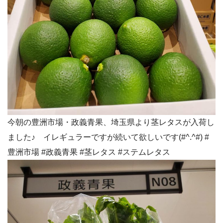
今朝の豊洲市場・政義青果、埼玉県より茎レタスが入荷し
ました♪ イレギュラーですが続いて欲しいです(#^.^#) #
豊洲市場 #政義青果 #茎レタス #ステムレタス