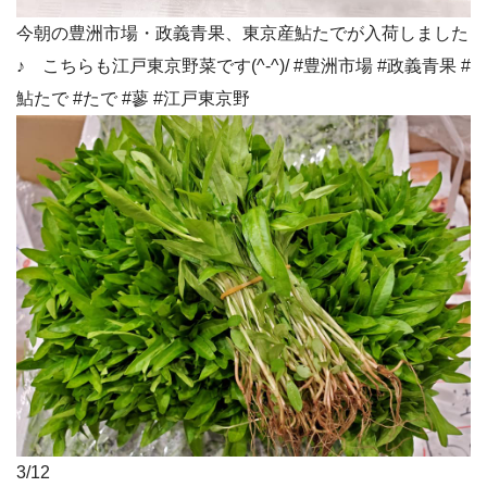
今朝の豊洲市場・政義青果、東京産鮎たでが入荷しました
♪ こちらも江戸東京野菜です(^-^)/ #豊洲市場 #政義青果 #
鮎たで #たで #蓼 #江戸東京野
3/12