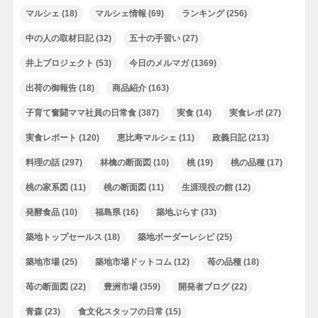
マルシェ
(18)
マルシェ情報
(69)
ランキング
(256)
中の人の取材日記
(32)
五十の手習い
(27)
井上プロジェクト
(53)
今日のメルマガ
(1369)
出荷の御報告
(18)
商品紹介
(163)
子育て奮闘ママ社員の日常食
(387)
実食
(14)
実食レポ
(27)
実食レポート
(120)
恵比寿マルシェ
(11)
政義日記
(213)
料理の話
(297)
林檎の断面図
(10)
桃
(19)
桃の品種
(17)
桃の家系図
(11)
桃の断面図
(11)
生涯現役の館
(12)
発酵食品
(10)
福島県
(16)
築地ぷらす
(33)
築地トップセールス
(18)
築地ボーダーレシピ
(25)
築地市場
(25)
築地市場ドットコム
(12)
苺の品種
(18)
苺の断面図
(22)
豊洲市場
(359)
開発者ブログ
(22)
青森
(23)
食文化スタッフの日常
(15)