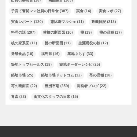
出荷の御報告
(18)
商品紹介
(163)
子育て奮闘ママ社員の日常食
(387)
実食
(14)
実食レポ
(27)
実食レポート
(120)
恵比寿マルシェ
(11)
政義日記
(213)
料理の話
(297)
林檎の断面図
(10)
桃
(19)
桃の品種
(17)
桃の家系図
(11)
桃の断面図
(11)
生涯現役の館
(12)
発酵食品
(10)
福島県
(16)
築地ぷらす
(33)
築地トップセールス
(18)
築地ボーダーレシピ
(25)
築地市場
(25)
築地市場ドットコム
(12)
苺の品種
(18)
苺の断面図
(22)
豊洲市場
(359)
開発者ブログ
(22)
青森
(23)
食文化スタッフの日常
(15)