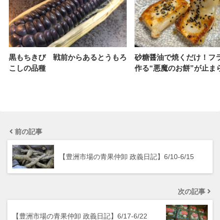
黒もちきび 戦前からあるとうもろ
砂糖醤油で焼くだけ！フ
こしの品種
作る“悪魔のお餅”が止ま
前の記事
【豊洲市場の青果仲卸 政義日記】6/10-6/15
次の記事
【豊洲市場の青果仲卸 政義日記】6/17-6/22