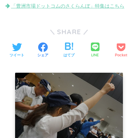
「
豊洲市場ドットコムのさくらんぼ
」特集はこちら
SHARE
LINE
ツイート
シェア
はてブ
Pocket