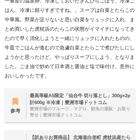
一番星の温泉卵、冷凍しておいたきんぴらごぼう、冷凍ご
はん、冷凍に頼りすぎですね。。スープは白菜とたらこの
中華風。野菜が足りないと思い白菜をリュックに入れ、ま
とめ買いした虎杖浜のたらこの状態がイマイチになってき
たので早く消化しようと一緒にリュックに入れたものの、
牛皿でごはんが進むので急遽白菜とたらこで煮びたしにし
ようかと思ったけど、やっぱりスープにしよう、となりま
した。ごま油で炒めて日本酒と醤油と塩で味付け。意外に
おいしかったです。
最高等級A5限定「仙台牛 切り落とし」300g×2p
計600g ※冷凍｜豊洲市場ドットコム
豊洲市場のフルーツ、マグロ、鮮魚の通販・お取り
参考
寄せ｜豊洲市場ドットコム
【訳ありお買得品】 北海道白老町 虎杖浜産たら