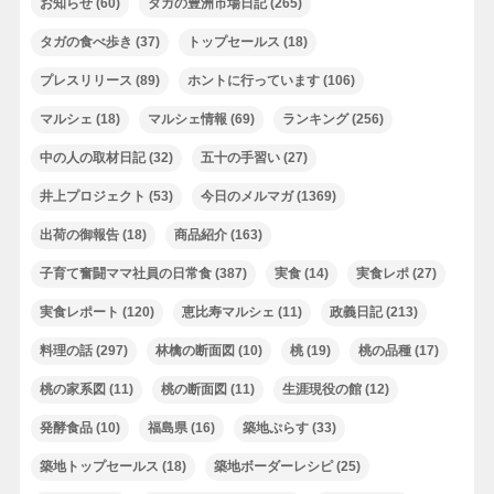
お知らせ
(60)
タガの豊洲市場日記
(265)
タガの食べ歩き
(37)
トップセールス
(18)
プレスリリース
(89)
ホントに行っています
(106)
マルシェ
(18)
マルシェ情報
(69)
ランキング
(256)
中の人の取材日記
(32)
五十の手習い
(27)
井上プロジェクト
(53)
今日のメルマガ
(1369)
出荷の御報告
(18)
商品紹介
(163)
子育て奮闘ママ社員の日常食
(387)
実食
(14)
実食レポ
(27)
実食レポート
(120)
恵比寿マルシェ
(11)
政義日記
(213)
料理の話
(297)
林檎の断面図
(10)
桃
(19)
桃の品種
(17)
桃の家系図
(11)
桃の断面図
(11)
生涯現役の館
(12)
発酵食品
(10)
福島県
(16)
築地ぷらす
(33)
築地トップセールス
(18)
築地ボーダーレシピ
(25)