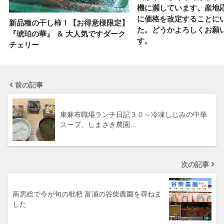
機に瀕しています。産地
に価格を改定することに
新品種の干し柿！【お得意様限定】
た。どうかよろしくお願
『琥珀の華』 ＆ 大人気ですダーク
す。
チェリー
前の記事
東麻布職場ランチ日記３０～冷凍しじみの中華
スープ、しまさき農園…
次の記事
南房総で今が旬の枇杷 富浦の谷柴農園を尋ねま
した