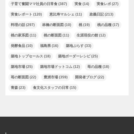
子育て奮闘ママ社員の日常食
(387)
実食
(14)
実食レポ
(27)
実食レポート
(120)
恵比寿マルシェ
(11)
政義日記
(213)
料理の話
(297)
林檎の断面図
(10)
桃
(19)
桃の品種
(17)
桃の家系図
(11)
桃の断面図
(11)
生涯現役の館
(12)
発酵食品
(10)
福島県
(16)
築地ぷらす
(33)
築地トップセールス
(18)
築地ボーダーレシピ
(25)
築地市場
(25)
築地市場ドットコム
(12)
苺の品種
(18)
苺の断面図
(22)
豊洲市場
(359)
開発者ブログ
(22)
青森
(23)
食文化スタッフの日常
(15)