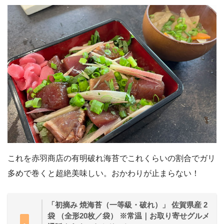
これを赤羽商店の有明破れ海苔でこれくらいの割合でガリ
多めで巻くと超絶美味しい。おかわりが止まらない！
「初摘み 焼海苔（一等級・破れ）」 佐賀県産 2
袋 （全形20枚／袋） ※常温｜お取り寄せグルメ