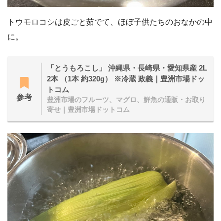
トウモロコシは皮ごと茹でて、ほぼ子供たちのおなかの中
に。
「とうもろこし」 沖縄県・長崎県・愛知県産 2L
2本 （1本 約320g） ※冷蔵 政義｜豊洲市場ドッ
トコム
参考
豊洲市場のフルーツ、マグロ、鮮魚の通販・お取り
寄せ｜豊洲市場ドットコム