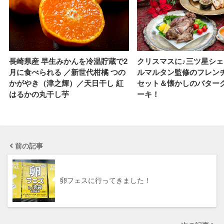
長崎県産 早生みかんを冷温貯蔵で2
クリスマスに♪三ツ星シェ
月に食べられる ／新世代柑橘 つの
ルマルタン監修のフレン
かがやき（津之輝）／天日干し 紅
セット＆懐かしのバター
はるかの丸干し芋
ーキ！
前の記事
卵フェスに行ってきました！