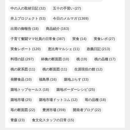
中の人の取材日記
(32)
五十の手習い
(27)
井上プロジェクト
(53)
今日のメルマガ
(1369)
出荷の御報告
(18)
商品紹介
(163)
子育て奮闘ママ社員の日常食
(387)
実食
(14)
実食レポ
(27)
実食レポート
(120)
恵比寿マルシェ
(11)
政義日記
(213)
料理の話
(297)
林檎の断面図
(10)
桃
(19)
桃の品種
(17)
桃の家系図
(11)
桃の断面図
(11)
生涯現役の館
(12)
発酵食品
(10)
福島県
(16)
築地ぷらす
(33)
築地トップセールス
(18)
築地ボーダーレシピ
(25)
築地市場
(25)
築地市場ドットコム
(12)
苺の品種
(18)
苺の断面図
(22)
豊洲市場
(359)
開発者ブログ
(22)
青森
(23)
食文化スタッフの日常
(15)