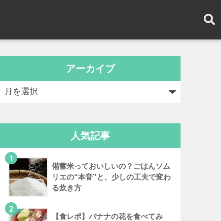
アーカイブ
人気記事
1
備蓄米っておいしいの？ごはんソム
リエの“本音”と、少しの工夫で変わ
る炊き方
2
【食レポ】バナナの花を食べてみ