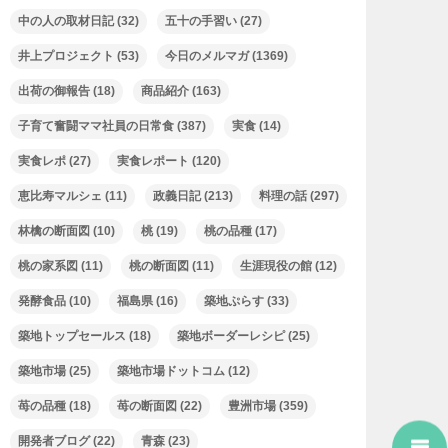
中の人の取材日記
(32)
五十の手習い
(27)
井上プロジェクト
(53)
今日のメルマガ
(1369)
出荷の御報告
(18)
商品紹介
(163)
子育て奮闘ママ社員の日常食
(387)
実食
(14)
実食レポ
(27)
実食レポート
(120)
恵比寿マルシェ
(11)
政義日記
(213)
料理の話
(297)
林檎の断面図
(10)
桃
(19)
桃の品種
(17)
桃の家系図
(11)
桃の断面図
(11)
生涯現役の館
(12)
発酵食品
(10)
福島県
(16)
築地ぷらす
(33)
築地トップセールス
(18)
築地ボーダーレシピ
(25)
築地市場
(25)
築地市場ドットコム
(12)
苺の品種
(18)
苺の断面図
(22)
豊洲市場
(359)
開発者ブログ
(22)
青森
(23)