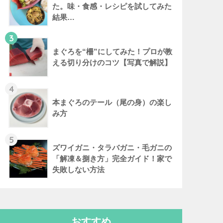
た。味・食感・レシピを試してみた
結果…
3
まぐろを“柵”にしてみた！プロが教
える切り分けのコツ【写真で解説】
4
本まぐろのテール（尾の身）の楽し
み方
5
ズワイガニ・タラバガニ・毛ガニの
「解凍＆捌き方」完全ガイド！家で
失敗しない方法
おすすめ