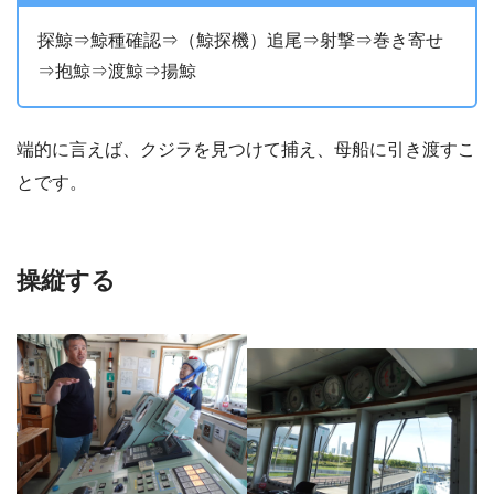
探鯨⇒鯨種確認⇒（鯨探機）追尾⇒射撃⇒巻き寄せ
⇒抱鯨⇒渡鯨⇒揚鯨
端的に言えば、クジラを見つけて捕え、母船に引き渡すこ
とです。
操縦する