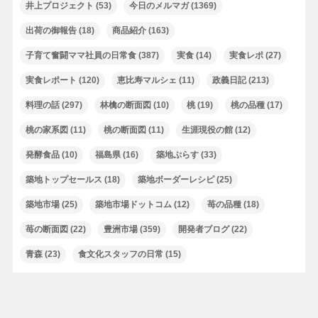
井上プロジェクト
(53)
今日のメルマガ
(1369)
出荷の御報告
(18)
商品紹介
(163)
子育て奮闘ママ社員の日常食
(387)
実食
(14)
実食レポ
(27)
実食レポート
(120)
恵比寿マルシェ
(11)
政義日記
(213)
料理の話
(297)
林檎の断面図
(10)
桃
(19)
桃の品種
(17)
桃の家系図
(11)
桃の断面図
(11)
生涯現役の館
(12)
発酵食品
(10)
福島県
(16)
築地ぷらす
(33)
築地トップセールス
(18)
築地ボーダーレシピ
(25)
築地市場
(25)
築地市場ドットコム
(12)
苺の品種
(18)
苺の断面図
(22)
豊洲市場
(359)
開発者ブログ
(22)
青森
(23)
食文化スタッフの日常
(15)