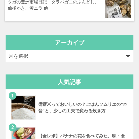
タガの豊洲市場日記：タラバガニのふんどし、
仙極かき、黄ニラ 他
アーカイブ
人気記事
1
備蓄米っておいしいの？ごはんソムリエの“本
音”と、少しの工夫で変わる炊き方
2
【食レポ】バナナの花を食べてみた。味・食