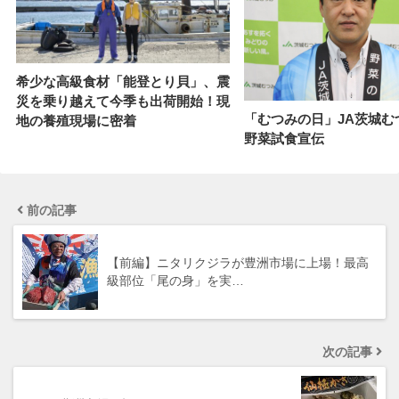
希少な高級食材「能登とり貝」、震
災を乗り越えて今季も出荷開始！現
「むつみの日」JA茨城む
地の養殖現場に密着
野菜試食宣伝
前の記事
【前編】ニタリクジラが豊洲市場に上場！最高
級部位「尾の身」を実…
次の記事