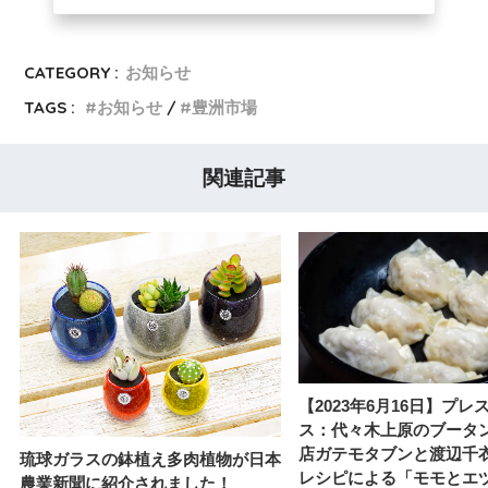
CATEGORY :
お知らせ
TAGS :
お知らせ
豊洲市場
関連記事
【2023年6月16日】プレ
ス：代々木上原のブータ
店ガテモタブンと渡辺千
琉球ガラスの鉢植え多肉植物が日本
レシピによる「モモとエ
農業新聞に紹介されました！