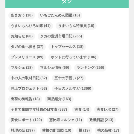
タグ
あまおう
(10)
いちごだんめん図鑑
(16)
うまいもんひろめ隊
(41)
うまいもん特派員
(16)
お知らせ
(60)
タガの豊洲市場日記
(265)
タガの食べ歩き
(37)
トップセールス
(18)
プレスリリース
(89)
ホントに行っています
(106)
マルシェ
(18)
マルシェ情報
(69)
ランキング
(256)
中の人の取材日記
(32)
五十の手習い
(27)
井上プロジェクト
(53)
今日のメルマガ
(1369)
出荷の御報告
(18)
商品紹介
(163)
子育て奮闘ママ社員の日常食
(387)
実食
(14)
実食レポ
(27)
実食レポート
(120)
恵比寿マルシェ
(11)
政義日記
(213)
料理の話
(297)
林檎の断面図
(10)
桃
(19)
桃の品種
(17)