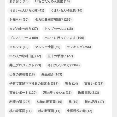
あまおう
(10)
いちごだんめん図鑑
(16)
うまいもんひろめ隊
(41)
うまいもん特派員
(16)
お知らせ
(60)
タガの豊洲市場日記
(265)
タガの食べ歩き
(37)
トップセールス
(18)
プレスリリース
(89)
ホントに行っています
(106)
マルシェ
(18)
マルシェ情報
(69)
ランキング
(256)
中の人の取材日記
(32)
五十の手習い
(27)
井上プロジェクト
(53)
今日のメルマガ
(1369)
出荷の御報告
(18)
商品紹介
(163)
子育て奮闘ママ社員の日常食
(387)
実食
(14)
実食レポ
(27)
実食レポート
(120)
恵比寿マルシェ
(11)
政義日記
(213)
料理の話
(297)
林檎の断面図
(10)
桃
(19)
桃の品種
(17)
桃の家系図
(11)
桃の断面図
(11)
生涯現役の館
(12)