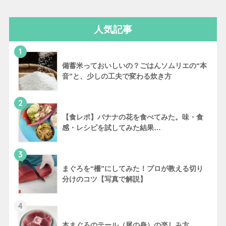
人気記事
1
備蓄米っておいしいの？ごはんソムリエの“本
音”と、少しの工夫で変わる炊き方
2
【食レポ】バナナの花を食べてみた。味・食
感・レシピを試してみた結果…
3
まぐろを“柵”にしてみた！プロが教える切り
分けのコツ【写真で解説】
4
本まぐろのテール（尾の身）の楽しみ方