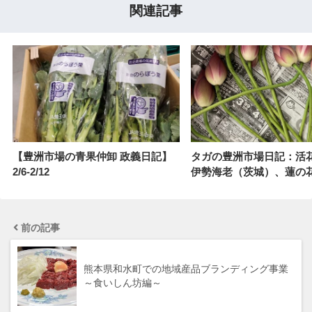
関連記事
【豊洲市場の青果仲卸 政義日記】
タガの豊洲市場日記：活
2/6-2/12
伊勢海老（茨城）、蓮の花
前の記事
熊本県和水町での地域産品ブランディング事業
～食いしん坊編～