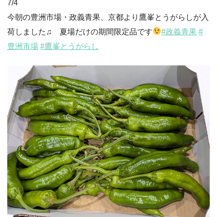
7/4
今朝の豊洲市場・政義青果、京都より鷹峯とうがらしが入
荷しました♫ 夏場だけの期間限定品です
#政義青果
#
豊洲市場
#鷹峯とうがらし