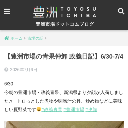
豊洲市場ドットコムブログ
ホーム
市場の話
【豊洲市場の青果仲卸 政義日記】6/30-7/4
2026年7月6日
6/30
今朝の豊洲市場・政義青果、新潟県より夕顔が入荷しまし
た♫ トロっとした煮物や味噌汁の具、炒め物などに美味
しい夏野菜です
#政義青果
#豊洲市場
#夕顔