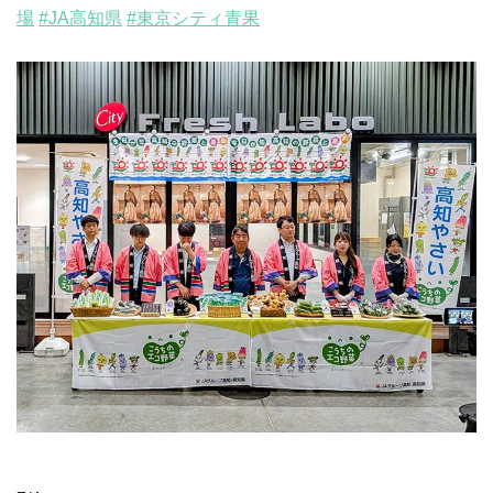
場
#JA高知県
#東京シティ青果