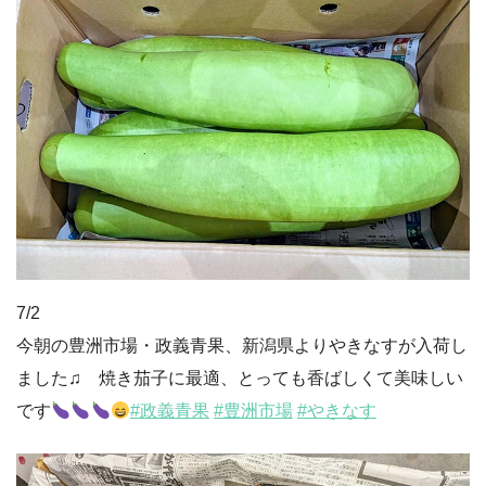
7/2
今朝の豊洲市場・政義青果、新潟県よりやきなすが入荷し
ました♫ 焼き茄子に最適、とっても香ばしくて美味しい
です
#政義青果
#豊洲市場
#やきなす