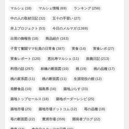
マルシェ
(18)
マルシェ情報
(69)
ランキング
(256)
中の人の取材日記
(32)
五十の手習い
(27)
井上プロジェクト
(53)
今日のメルマガ
(1369)
出荷の御報告
(18)
商品紹介
(163)
子育て奮闘ママ社員の日常食
(387)
実食
(14)
実食レポ
(27)
実食レポート
(120)
恵比寿マルシェ
(11)
政義日記
(213)
料理の話
(297)
林檎の断面図
(10)
桃
(19)
桃の品種
(17)
桃の家系図
(11)
桃の断面図
(11)
生涯現役の館
(12)
発酵食品
(10)
福島県
(16)
築地ぷらす
(33)
築地トップセールス
(18)
築地ボーダーレシピ
(25)
築地市場
(25)
築地市場ドットコム
(12)
苺の品種
(18)
苺の断面図
(22)
豊洲市場
(359)
開発者ブログ
(22)