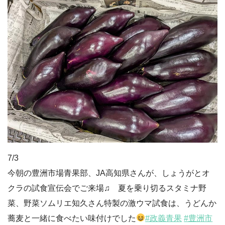
7/3
今朝の豊洲市場青果部、JA高知県さんが、しょうがとオ
クラの試食宣伝会でご来場♫ 夏を乗り切るスタミナ野
菜、野菜ソムリエ知久さん特製の激ウマ試食は、うどんか
蕎麦と一緒に食べたい味付けでした
#政義青果
#豊洲市