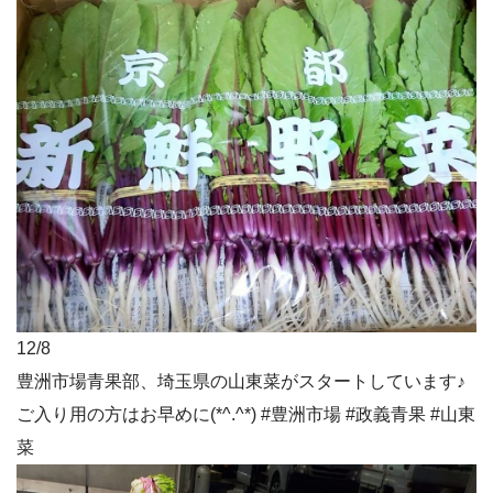
12/8
豊洲市場青果部、埼玉県の山東菜がスタートしています♪
ご入り用の方はお早めに(*^.^*) #豊洲市場 #政義青果 #山東
菜