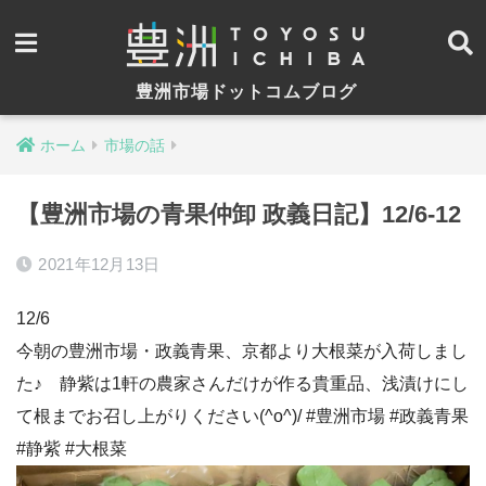
豊洲市場ドットコムブログ
ホーム
市場の話
【豊洲市場の青果仲卸 政義日記】12/6-12
2021年12月13日
12/6
今朝の豊洲市場・政義青果、京都より大根菜が入荷しまし
た♪ 静紫は1軒の農家さんだけが作る貴重品、浅漬けにし
て根までお召し上がりください(^o^)/ #豊洲市場 #政義青果
#静紫 #大根菜