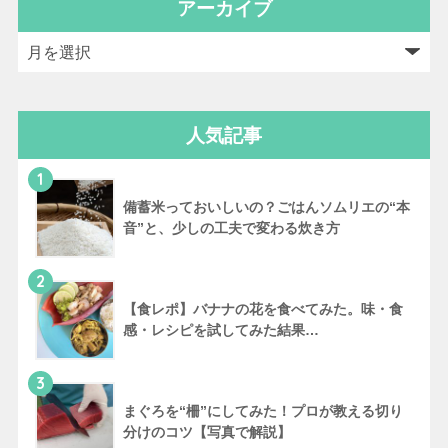
アーカイブ
人気記事
1
備蓄米っておいしいの？ごはんソムリエの“本
音”と、少しの工夫で変わる炊き方
2
【食レポ】バナナの花を食べてみた。味・食
感・レシピを試してみた結果…
3
まぐろを“柵”にしてみた！プロが教える切り
分けのコツ【写真で解説】