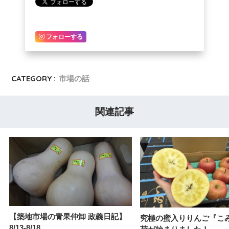
フォローする
CATEGORY :
市場の話
関連記事
【築地市場の青果仲卸 政義日記】
究極の蜜入りりんご『こ
8/13-8/18