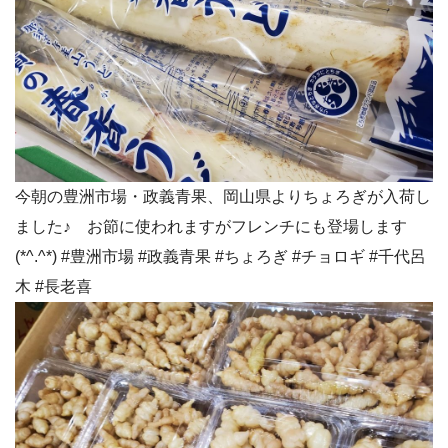
今朝の豊洲市場・政義青果、岡山県よりちょろぎが入荷し
ました♪ お節に使われますがフレンチにも登場します
(*^.^*) #豊洲市場 #政義青果 #ちょろぎ #チョロギ #千代呂
木 #長老喜