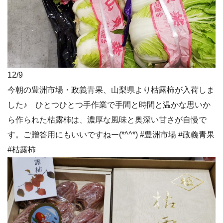
12/9
今朝の豊洲市場・政義青果、山梨県より枯露柿が入荷しま
した♪ ひとつひとつ手作業で手間と時間と温かな思いか
ら作られた枯露柿は、濃厚な風味と奥深い甘さが自慢で
す。ご贈答用にもいいですねー(*^^*) #豊洲市場 #政義青果
#枯露柿