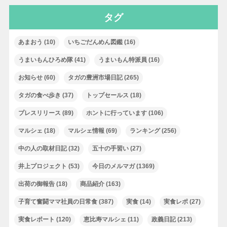
タグ
あまおう
(10)
いちごだんめん図鑑
(16)
うまいもんひろめ隊
(41)
うまいもん特派員
(16)
お知らせ
(60)
タガの豊洲市場日記
(265)
タガの食べ歩き
(37)
トップセールス
(18)
プレスリリース
(89)
ホントに行っています
(106)
マルシェ
(18)
マルシェ情報
(69)
ランキング
(256)
中の人の取材日記
(32)
五十の手習い
(27)
井上プロジェクト
(53)
今日のメルマガ
(1369)
出荷の御報告
(18)
商品紹介
(163)
子育て奮闘ママ社員の日常食
(387)
実食
(14)
実食レポ
(27)
実食レポート
(120)
恵比寿マルシェ
(11)
政義日記
(213)