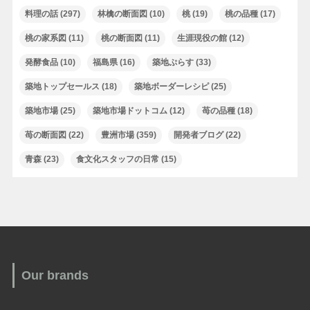
料理の話
(297)
林檎の断面図
(10)
桃
(19)
桃の品種
(17)
桃の家系図
(11)
桃の断面図
(11)
生涯現役の館
(12)
発酵食品
(10)
福島県
(16)
築地ぷらす
(33)
築地トップセールス
(18)
築地ボーダーレシピ
(25)
築地市場
(25)
築地市場ドットコム
(12)
苺の品種
(18)
苺の断面図
(22)
豊洲市場
(359)
開発者ブログ
(22)
青森
(23)
食文化スタッフの日常
(15)
Our brands