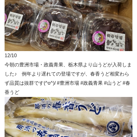
12/10
今朝の豊洲市場・政義青果、栃木県より山うどが入荷しま
した♪ 例年より遅れての登場ですが、春香うど相変わら
ず品質は抜群です(^o^)/ #豊洲市場 #政義青果 #山うど #春
香うど