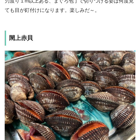
刃渡り１m以上ある、まぐろ包丁で切りつける姿は何度見
ても目が釘付けになります。楽しみだ～。
閖上赤貝