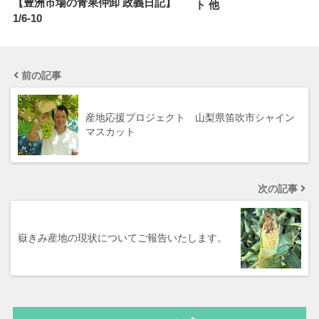
【豊洲市場の青果仲卸 政義日記】
ト 他
1/6-10
前の記事
産地応援プロジェクト 山梨県笛吹市シャイン
マスカット
次の記事
嶽きみ産地の現状についてご報告いたします。