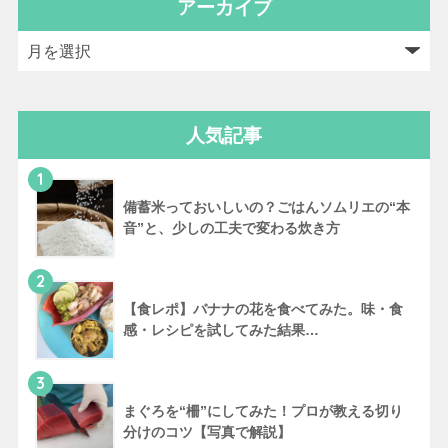
アーカイブ
人気記事
1
備蓄米っておいしいの？ごはんソムリエの“本
音”と、少しの工夫で変わる炊き方
2
【食レポ】バナナの花を食べてみた。味・食
感・レシピを試してみた結果…
3
まぐろを“柵”にしてみた！プロが教える切り
分けのコツ【写真で解説】