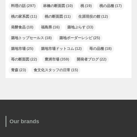
料理の話
(297)
林檎の断面図
(10)
桃
(19)
桃の品種
(17)
桃の家系図
(11)
桃の断面図
(11)
生涯現役の館
(12)
発酵食品
(10)
福島県
(16)
築地ぷらす
(33)
築地トップセールス
(18)
築地ボーダーレシピ
(25)
築地市場
(25)
築地市場ドットコム
(12)
苺の品種
(18)
苺の断面図
(22)
豊洲市場
(359)
開発者ブログ
(22)
青森
(23)
食文化スタッフの日常
(15)
Our brands