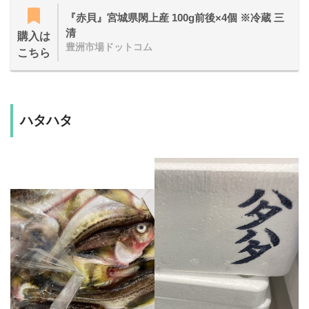
『赤貝』宮城県閖上産 100g前後×4個 ※冷蔵 三
清
購入は
豊洲市場ドットコム
こちら
ハタハタ