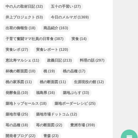
中の人の取材日記
(32)
五十の手習い
(27)
井上プロジェクト
(53)
今日のメルマガ
(1369)
出荷の御報告
(18)
商品紹介
(163)
子育て奮闘ママ社員の日常食
(387)
実食
(14)
実食レポ
(27)
実食レポート
(120)
恵比寿マルシェ
(11)
政義日記
(213)
料理の話
(297)
林檎の断面図
(10)
桃
(19)
桃の品種
(17)
桃の家系図
(11)
桃の断面図
(11)
生涯現役の館
(12)
発酵食品
(10)
福島県
(16)
築地ぷらす
(33)
築地トップセールス
(18)
築地ボーダーレシピ
(25)
築地市場
(25)
築地市場ドットコム
(12)
苺の品種
(18)
苺の断面図
(22)
豊洲市場
(359)
開発者ブログ
(22)
青森
(23)