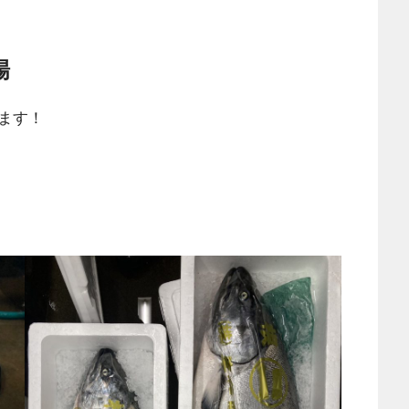
場
ます！