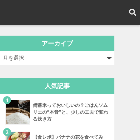
アーカイブ
人気記事
1
備蓄米っておいしいの？ごはんソム
リエの“本音”と、少しの工夫で変わ
る炊き方
2
【食レポ】バナナの花を食べてみ