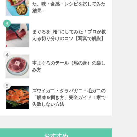
た。味・食感・レシピを試してみた
結果…
3
まぐろを“柵”にしてみた！プロが教
える切り分けのコツ【写真で解説】
4
本まぐろのテール（尾の身）の楽し
み方
5
ズワイガニ・タラバガニ・毛ガニの
「解凍＆捌き方」完全ガイド！家で
失敗しない方法
おすすめ