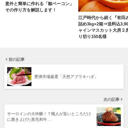
意外と簡単に作れる「鯨ベーコン」
その作り方を解説します！
江戸時代から続く『有田
詰め3kg×2箱⇒送料込3,9
ャインマスカット大房２
り切り150名様
前の記事
豊洲市場厳選「天然アブラキハダ」
次の記事
サーロインの大吟醸！？職人が旨いところだけ
に磨き上げた黒毛和牛…