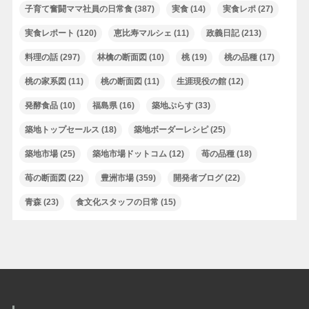
子育て奮闘ママ社員の日常食
(387)
実食
(14)
実食レポ
(27)
実食レポート
(120)
恵比寿マルシェ
(11)
政義日記
(213)
料理の話
(297)
林檎の断面図
(10)
桃
(19)
桃の品種
(17)
桃の家系図
(11)
桃の断面図
(11)
生涯現役の館
(12)
発酵食品
(10)
福島県
(16)
築地ぷらす
(33)
築地トップセールス
(18)
築地ボーダーレシピ
(25)
築地市場
(25)
築地市場ドットコム
(12)
苺の品種
(18)
苺の断面図
(22)
豊洲市場
(359)
開発者ブログ
(22)
青森
(23)
食文化スタッフの日常
(15)