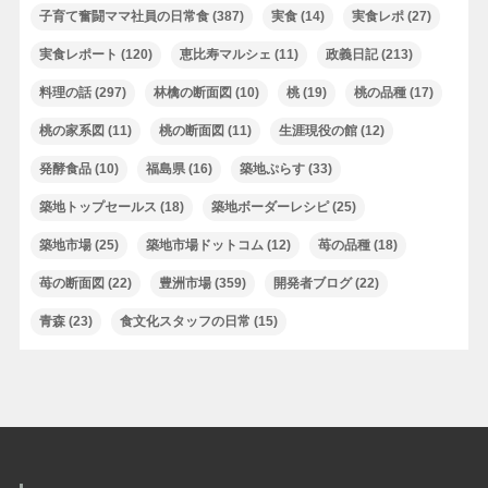
子育て奮闘ママ社員の日常食
(387)
実食
(14)
実食レポ
(27)
実食レポート
(120)
恵比寿マルシェ
(11)
政義日記
(213)
料理の話
(297)
林檎の断面図
(10)
桃
(19)
桃の品種
(17)
桃の家系図
(11)
桃の断面図
(11)
生涯現役の館
(12)
発酵食品
(10)
福島県
(16)
築地ぷらす
(33)
築地トップセールス
(18)
築地ボーダーレシピ
(25)
築地市場
(25)
築地市場ドットコム
(12)
苺の品種
(18)
苺の断面図
(22)
豊洲市場
(359)
開発者ブログ
(22)
青森
(23)
食文化スタッフの日常
(15)