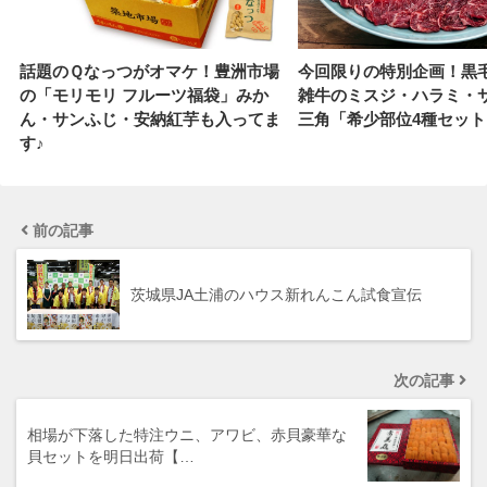
話題のＱなっつがオマケ！豊洲市場
今回限りの特別企画！黒
の「モリモリ フルーツ福袋」みか
雑牛のミスジ・ハラミ・
ん・サンふじ・安納紅芋も入ってま
三角「希少部位4種セット
す♪
前の記事
茨城県JA土浦のハウス新れんこん試食宣伝
次の記事
相場が下落した特注ウニ、アワビ、赤貝豪華な
貝セットを明日出荷【…