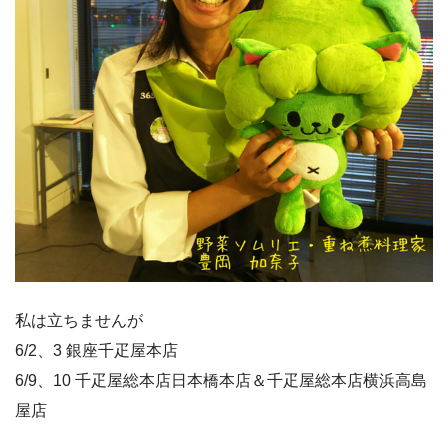
私は立ちませんが
6/2、3 銀座千疋屋本店
6/9、10 千疋屋総本店日本橋本店＆千疋屋総本店横浜高島
屋店