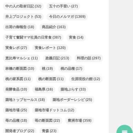
中の人の取材日記
(32)
五十の手習い
(27)
井上プロジェクト
(53)
今日のメルマガ
(1369)
出荷の御報告
(18)
商品紹介
(163)
子育て奮闘ママ社員の日常食
(387)
実食
(14)
実食レポ
(27)
実食レポート
(120)
恵比寿マルシェ
(11)
政義日記
(213)
料理の話
(297)
林檎の断面図
(10)
桃
(19)
桃の品種
(17)
桃の家系図
(11)
桃の断面図
(11)
生涯現役の館
(12)
発酵食品
(10)
福島県
(16)
築地ぷらす
(33)
築地トップセールス
(18)
築地ボーダーレシピ
(25)
築地市場
(25)
築地市場ドットコム
(12)
苺の品種
(18)
苺の断面図
(22)
豊洲市場
(359)
開発者ブログ
(22)
青森
(23)