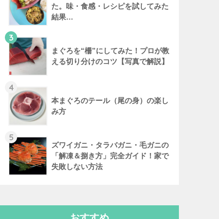
た。味・食感・レシピを試してみた
結果…
3
まぐろを“柵”にしてみた！プロが教
える切り分けのコツ【写真で解説】
4
本まぐろのテール（尾の身）の楽し
み方
5
ズワイガニ・タラバガニ・毛ガニの
「解凍＆捌き方」完全ガイド！家で
失敗しない方法
おすすめ