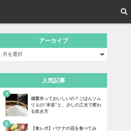
アーカイブ
人気記事
1
備蓄米っておいしいの？ごはんソム
リエの“本音”と、少しの工夫で変わ
る炊き方
2
【食レポ】バナナの花を食べてみ