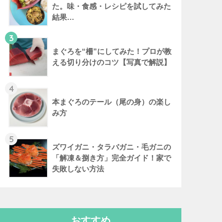
た。味・食感・レシピを試してみた
結果…
3
まぐろを“柵”にしてみた！プロが教
える切り分けのコツ【写真で解説】
4
本まぐろのテール（尾の身）の楽し
み方
5
ズワイガニ・タラバガニ・毛ガニの
「解凍＆捌き方」完全ガイド！家で
失敗しない方法
おすすめ