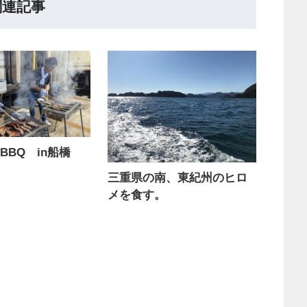
関連記事
BBQ in船橋
三重県の南、東紀州のヒロ
メを食す。