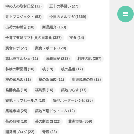
中の人の取材日記
(32)
五十の手習い
(27)
井上プロジェクト
(53)
今日のメルマガ
(1369)
出荷の御報告
(18)
商品紹介
(163)
子育て奮闘ママ社員の日常食
(387)
実食
(14)
実食レポ
(27)
実食レポート
(120)
恵比寿マルシェ
(11)
政義日記
(213)
料理の話
(297)
林檎の断面図
(10)
桃
(19)
桃の品種
(17)
桃の家系図
(11)
桃の断面図
(11)
生涯現役の館
(12)
発酵食品
(10)
福島県
(16)
築地ぷらす
(33)
築地トップセールス
(18)
築地ボーダーレシピ
(25)
築地市場
(25)
築地市場ドットコム
(12)
苺の品種
(18)
苺の断面図
(22)
豊洲市場
(359)
開発者ブログ
(22)
青森
(23)