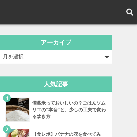
アーカイブ
人気記事
1
備蓄米っておいしいの？ごはんソム
リエの“本音”と、少しの工夫で変わ
る炊き方
2
【食レポ】バナナの花を食べてみ