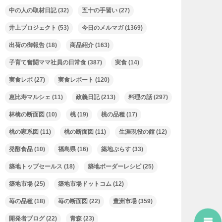
中の人の取材日記
(32)
五十の手習い
(27)
井上プロジェクト
(53)
今日のメルマガ
(1369)
出荷の御報告
(18)
商品紹介
(163)
子育て奮闘ママ社員の日常食
(387)
実食
(14)
実食レポ
(27)
実食レポート
(120)
恵比寿マルシェ
(11)
政義日記
(213)
料理の話
(297)
林檎の断面図
(10)
桃
(19)
桃の品種
(17)
桃の家系図
(11)
桃の断面図
(11)
生涯現役の館
(12)
発酵食品
(10)
福島県
(16)
築地ぷらす
(33)
築地トップセールス
(18)
築地ボーダーレシピ
(25)
築地市場
(25)
築地市場ドットコム
(12)
苺の品種
(18)
苺の断面図
(22)
豊洲市場
(359)
開発者ブログ
(22)
青森
(23)