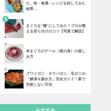
た。味・食感・レシピを試してみた
結果…
3
まぐろを“柵”にしてみた！プロが教
える切り分けのコツ【写真で解説】
4
本まぐろのテール（尾の身）の楽し
み方
5
ズワイガニ・タラバガニ・毛ガニの
「解凍＆捌き方」完全ガイド！家で
失敗しない方法
おすすめ