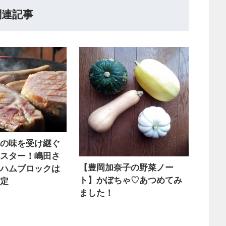
関連記事
統の味を受け継ぐ
イスター！嶋田さ
【豊岡加奈子の野菜ノー
スハムブロックは
ト】かぼちゃ♡あつめてみ
限定
ました！