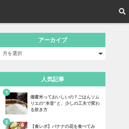
アーカイブ
人気記事
1
備蓄米っておいしいの？ごはんソム
リエの“本音”と、少しの工夫で変わ
る炊き方
2
【食レポ】バナナの花を食べてみ