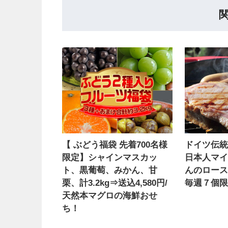
【 ぶどう福袋 先着700名様
ドイツ伝
限定】シャインマスカッ
日本人マ
ト、黒葡萄、みかん、甘
んのロー
栗、計3.2kg⇒送込4,580円/
毎週７個
天然本マグロの海鮮おせ
ち！