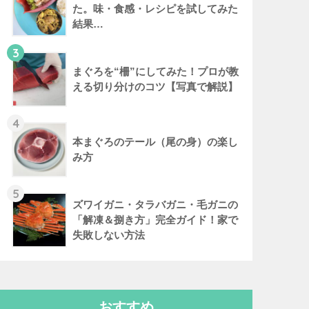
た。味・食感・レシピを試してみた
結果…
3
まぐろを“柵”にしてみた！プロが教
える切り分けのコツ【写真で解説】
4
本まぐろのテール（尾の身）の楽し
み方
5
ズワイガニ・タラバガニ・毛ガニの
「解凍＆捌き方」完全ガイド！家で
失敗しない方法
おすすめ