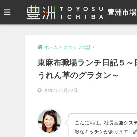
豊洲市場
ホーム
スタッフの話
東麻布職場ランチ日記５～
うれん草のグラタン～
2025年11月22日
こんにちは。社長室兼シス
敵なキッチンがあります。