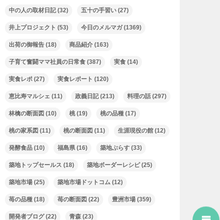
中の人の取材日記
(32)
五十の手習い
(27)
井上プロジェクト
(53)
今日のメルマガ
(1369)
出荷の御報告
(18)
商品紹介
(163)
子育て奮闘ママ社員の日常食
(387)
実食
(14)
実食レポ
(27)
実食レポート
(120)
恵比寿マルシェ
(11)
政義日記
(213)
料理の話
(297)
林檎の断面図
(10)
桃
(19)
桃の品種
(17)
桃の家系図
(11)
桃の断面図
(11)
生涯現役の館
(12)
発酵食品
(10)
福島県
(16)
築地ぷらす
(33)
築地トップセールス
(18)
築地ボーダーレシピ
(25)
築地市場
(25)
築地市場ドットコム
(12)
苺の品種
(18)
苺の断面図
(22)
豊洲市場
(359)
開発者ブログ
(22)
青森
(23)