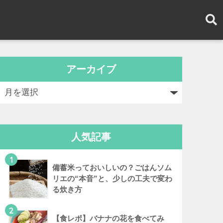
アーカイブ
人気記事
1
備蓄米っておいしいの？ごはんソム
リエの“本音”と、少しの工夫で変わ
る炊き方
2
【食レポ】バナナの花を食べてみ