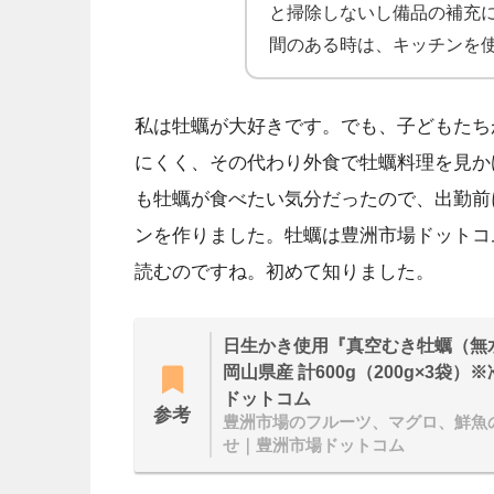
と掃除しないし備品の補充
間のある時は、キッチンを
私は牡蠣が大好きです。でも、子どもたち
にくく、その代わり外食で牡蠣料理を見か
も牡蠣が食べたい気分だったので、出勤前
ンを作りました。牡蠣は豊洲市場ドットコ
読むのですね。初めて知りました。
日生かき使用『真空むき牡蠣（無
岡山県産 計600g（200g×3袋
ドットコム
参考
豊洲市場のフルーツ、マグロ、鮮魚
せ｜豊洲市場ドットコム