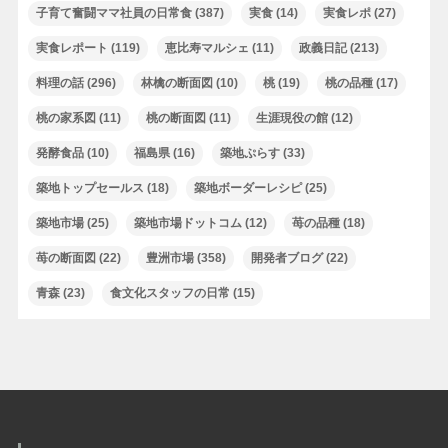
子育て奮闘ママ社員の日常食
(387)
実食
(14)
実食レポ
(27)
実食レポート
(119)
恵比寿マルシェ
(11)
政義日記
(213)
料理の話
(296)
林檎の断面図
(10)
桃
(19)
桃の品種
(17)
桃の家系図
(11)
桃の断面図
(11)
生涯現役の館
(12)
発酵食品
(10)
福島県
(16)
築地ぷらす
(33)
築地トップセールス
(18)
築地ボーダーレシピ
(25)
築地市場
(25)
築地市場ドットコム
(12)
苺の品種
(18)
苺の断面図
(22)
豊洲市場
(358)
開発者ブログ
(22)
青森
(23)
食文化スタッフの日常
(15)