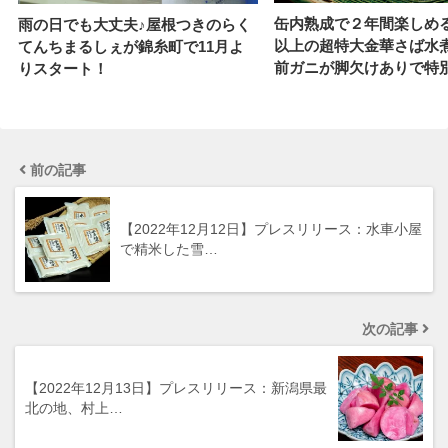
缶内熟成で２年間楽しめ
雨の日でも大丈夫♪屋根つきのらく
以上の超特大金華さば水煮缶
てんちまるしぇが錦糸町で11月よ
前ガニが脚欠けありで特
りスタート！
前の記事
【2022年12月12日】プレスリリース：水車小屋
で精米した雪…
次の記事
【2022年12月13日】プレスリリース：新潟県最
北の地、村上…