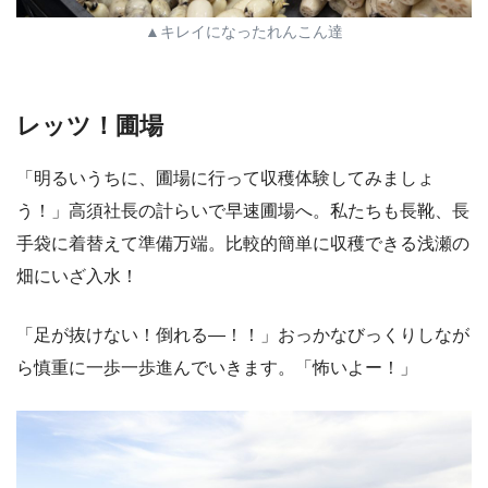
▲キレイになったれんこん達
レッツ！圃場
「明るいうちに、圃場に行って収穫体験してみましょ
う！」高須社長の計らいで早速圃場へ。私たちも長靴、長
手袋に着替えて準備万端。比較的簡単に収穫できる浅瀬の
畑にいざ入水！
「足が抜けない！倒れる―！！」おっかなびっくりしなが
ら慎重に一歩一歩進んでいきます。「怖いよー！」