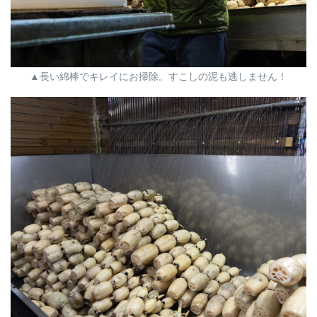
▲長い綿棒でキレイにお掃除。すこしの泥も逃しません！