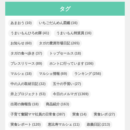
タグ
あまおう
(10)
いちごだんめん図鑑
(16)
うまいもんひろめ隊
(41)
うまいもん特派員
(16)
お知らせ
(60)
タガの豊洲市場日記
(265)
タガの食べ歩き
(37)
トップセールス
(18)
プレスリリース
(89)
ホントに行っています
(106)
マルシェ
(18)
マルシェ情報
(69)
ランキング
(256)
中の人の取材日記
(32)
五十の手習い
(27)
井上プロジェクト
(53)
今日のメルマガ
(1369)
出荷の御報告
(18)
商品紹介
(163)
子育て奮闘ママ社員の日常食
(387)
実食
(14)
実食レポ
(27)
実食レポート
(120)
恵比寿マルシェ
(11)
政義日記
(213)