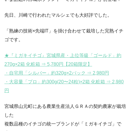
先日、川崎で行われたマルシェでも大好評でした。
「熟練の技術×先端IT」を掛け合わせて栽培した完熟イチ
ゴです。
★『ミガキイチゴ』宮城県産・上位等級「ゴールド」約
270g×2箱 化粧箱 ⇒ 5,780円【20箱限定】
・自宅用「シルバー」約320g×2パック ⇒ 2,980円
・大容量「プロ」約300g(20〜24粒)×2箱 化粧箱 ⇒ 2,980
円
宮城県山元町にある農業生産法人ＧＲＡの契約農家が栽培
した
複数品種のイチゴの統一ブランドが「ミガキイチゴ」で