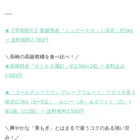
—–
★【早期割引】愛媛県産『シュガースポット清見』約5kg
⇒ 送料無料2,780円
＼長崎の高級柑橘を食べ比べ！／
★長崎県産『せとか＆麗紅』約2.5kg×2箱 ⇒ 送料込み
3,680円
★『ゴールデンクラウン グレープフルーツ』フロリダ産 1
箱 約2.5kg（6〜8玉） ルビー（赤）＆ホワイト（白）×
各1箱（計2箱）⇒ 送料無料3,500円
＼爽やかな「青もぎ」とはまるで違うコクのある強い甘
み！／