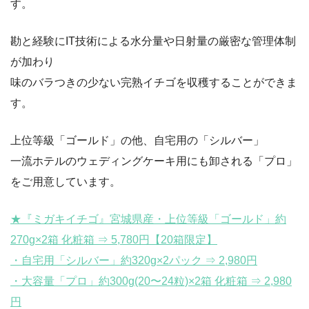
す。
勘と経験にIT技術による水分量や日射量の厳密な管理体制
が加わり
味のバラつきの少ない完熟イチゴを収穫することができま
す。
上位等級「ゴールド」の他、自宅用の「シルバー」
一流ホテルのウェディングケーキ用にも卸される「プロ」
をご用意しています。
★『ミガキイチゴ』宮城県産・上位等級「ゴールド」約
270g×2箱 化粧箱 ⇒ 5,780円【20箱限定】
・自宅用「シルバー」約320g×2パック ⇒ 2,980円
・大容量「プロ」約300g(20〜24粒)×2箱 化粧箱 ⇒ 2,980
円