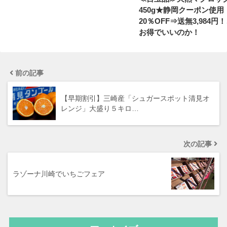
450g★静岡クーポン使用
20％OFF⇒送無3,984円
お得でいいのか！
前の記事
【早期割引】三崎産「シュガースポット清見オ
レンジ」大盛り５キロ…
次の記事
ラゾーナ川崎でいちごフェア