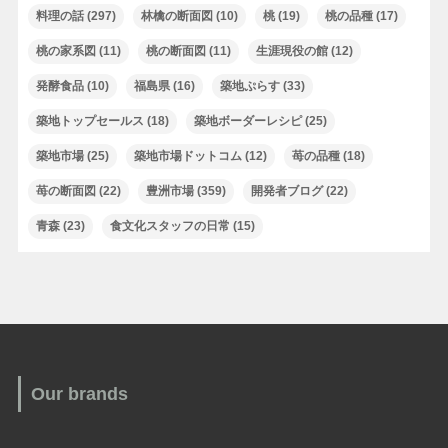
料理の話
(297)
林檎の断面図
(10)
桃
(19)
桃の品種
(17)
桃の家系図
(11)
桃の断面図
(11)
生涯現役の館
(12)
発酵食品
(10)
福島県
(16)
築地ぷらす
(33)
築地トップセールス
(18)
築地ボーダーレシピ
(25)
築地市場
(25)
築地市場ドットコム
(12)
苺の品種
(18)
苺の断面図
(22)
豊洲市場
(359)
開発者ブログ
(22)
青森
(23)
食文化スタッフの日常
(15)
Our brands