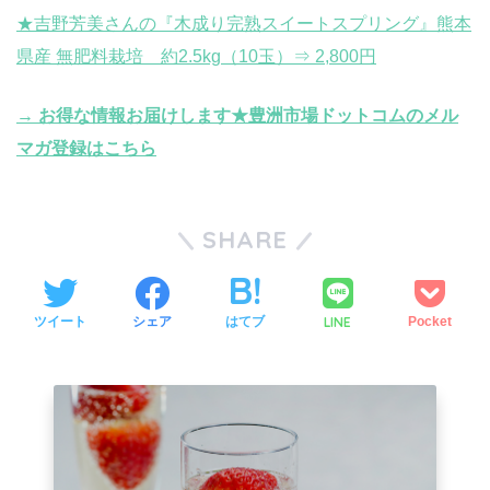
★吉野芳美さんの『木成り完熟スイートスプリング』熊本
県産 無肥料栽培 約2.5kg（10玉）⇒ 2,800円
→ お得な情報お届けします★豊洲市場ドットコムのメル
マガ登録はこちら
SHARE
LINE
ツイート
シェア
はてブ
Pocket