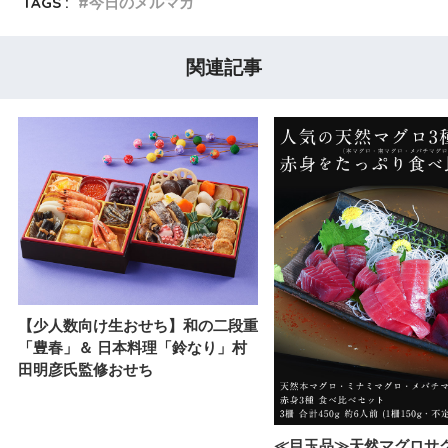
TAGS :
今日のメルマガ
関連記事
【少人数向け生おせち】和の二段重
「豊春」＆ 日本料理「鈴なり」村
田明彦氏監修おせち
≪目玉品≫天然マグロサ