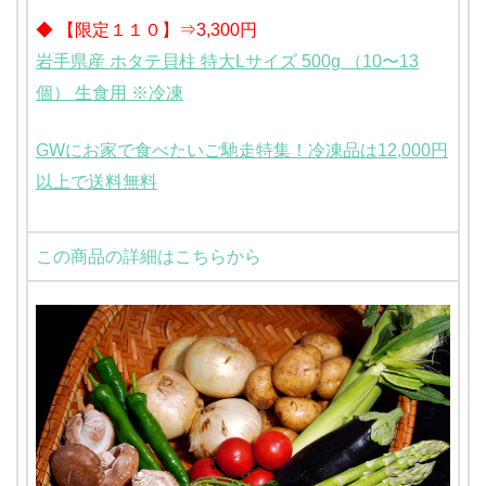
◆ 【限定１１０】⇒3,300円
岩手県産 ホタテ貝柱 特大Lサイズ 500g （10〜13
個） 生食用 ※冷凍
GWにお家で食べたいご馳走特集！冷凍品は12,000円
以上で送料無料
この商品の詳細はこちらから