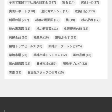
子育て奮闘ママ社員の日常食
(387)
実食
(14)
実食レポ
(27)
実食レポート
(120)
恵比寿マルシェ
(11)
政義日記
(213)
料理の話
(297)
林檎の断面図
(10)
桃
(19)
桃の品種
(17)
桃の家系図
(11)
桃の断面図
(11)
生涯現役の館
(12)
発酵食品
(10)
福島県
(16)
築地ぷらす
(33)
築地トップセールス
(18)
築地ボーダーレシピ
(25)
築地市場
(25)
築地市場ドットコム
(12)
苺の品種
(18)
苺の断面図
(22)
豊洲市場
(359)
開発者ブログ
(22)
青森
(23)
食文化スタッフの日常
(15)