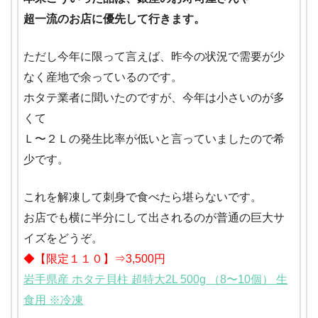
超一流のお店に優先して行きます。
ただし今年に限って言えば、昨今の状況で需要が少
なく産地で余っているのです。
ホタテ業者に聞いたのですが、今年は小さいのが多
くて
Ｌ〜２Ｌの発生比率が低いと言っていましたので希
少です。
これを解凍して刺身で食べたら堪らないです。
お店でも横に半分にして出されるのが普通の巨大サ
イズをどうぞ。
◆【限定１１０】⇒3,500円
岩手県産 ホタテ貝柱 超特大2L 500g （8〜10個） 生
食用 ※冷凍