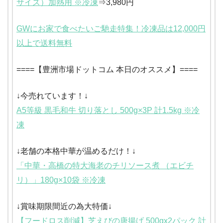
サイズ）加熱用 ※冷凍
⇒3,980円
GWにお家で食べたいご馳走特集！冷凍品は12,000円
以上で送料無料
====【豊洲市場ドットコム 本日のオススメ】====
↓今売れています！↓
A5等級 黒毛和牛 切り落とし 500g×3P 計1.5kg ※冷
凍
↓老舗の本格中華が温めるだけ！↓
「中華・高橋の特大海老のチリソース煮 （エビチ
リ）」180g×10袋 ※冷凍
↓賞味期限間近の為大特価↓
【フードロス削減】芝えびの唐揚げ 500gx2パック 計