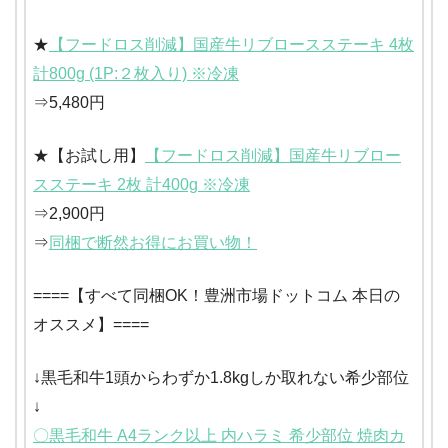
★
【フードロス削減】国産牛リブロースステーキ 4枚
計800g (1P:２枚入り) ※冷凍
⇒5,480円
★【お試し用】
【フードロス削減】国産牛リブロー
スステーキ 2枚 計400g ※冷凍
⇒2,900円
⇒
同梱で断然お得にお買い物！
====【すべて同梱OK！豊洲市場ドットコム 本日の
オススメ】====
↓黒毛和牛1頭からわずか1.8kgしか取れない希少部位
↓
〇黒毛和牛 A4ランク以上 内ハラミ 希少部位 焼肉カ