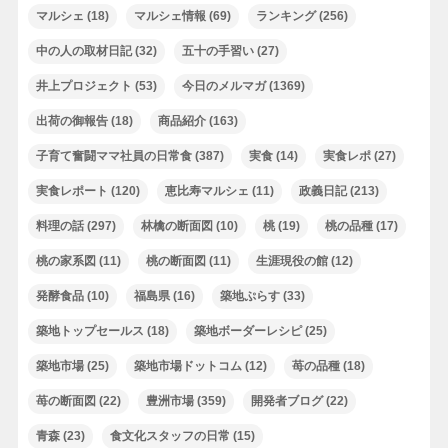
マルシェ
(18)
マルシェ情報
(69)
ランキング
(256)
中の人の取材日記
(32)
五十の手習い
(27)
井上プロジェクト
(53)
今日のメルマガ
(1369)
出荷の御報告
(18)
商品紹介
(163)
子育て奮闘ママ社員の日常食
(387)
実食
(14)
実食レポ
(27)
実食レポート
(120)
恵比寿マルシェ
(11)
政義日記
(213)
料理の話
(297)
林檎の断面図
(10)
桃
(19)
桃の品種
(17)
桃の家系図
(11)
桃の断面図
(11)
生涯現役の館
(12)
発酵食品
(10)
福島県
(16)
築地ぷらす
(33)
築地トップセールス
(18)
築地ボーダーレシピ
(25)
築地市場
(25)
築地市場ドットコム
(12)
苺の品種
(18)
苺の断面図
(22)
豊洲市場
(359)
開発者ブログ
(22)
青森
(23)
食文化スタッフの日常
(15)