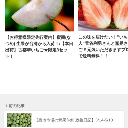
この味を届けたい！”い
【お得意様限定先行案内】蜜棗(な
人”菅谷利男さんと嘉晃
つめ) 生果が台湾から入荷！/【本日
ご＃元気いただきますプ
出荷】古都華いちご★限定3セッ
で送料無料！！
ト！
前の記事
【築地市場の青果仲卸 政義日記】5/14-5/19