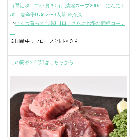
（醤油味）牛小腸250g、濃縮スープ200g、にんにく
3g、唐辛子0.3g 2〜3人前 ※冷凍
⇒
いくつ買っても送料1口！さらにお得な同梱コーナ
ー
※国産牛リブロースと同梱ＯＫ
この商品の詳細はこちらから