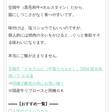
交雑牛（黒毛和牛×ホルスタイン）だから、
脂にしつこさがなく食べやすいです。
味付けは、塩コショウでもいいのですが、
個人的には焼肉のタレをかけると…ぐっと食欲そそ
る味わいになります。
本当にご飯が止まりません。
交雑牛『ゲタカルビ（中落ちカルビ）』500g 焼き肉
用バラ ※冷凍
⇒
同梱で断然お得にお買い物！
※国産牛リブロースと同梱ＯＫ
====【おすすめ一覧】====
〇
人気のアスパラガス