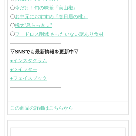
〇
今だけ！旬の味覚『実山椒』
〇
お中元におすすめ『春日居の桃』
〇
極太”島らっきょ”
◯
フードロス削減 もったいない訳あり食材
——————————–
▽SNSでも最新情報を更新中▽
●インスタグラム
●ツイッター
●フェイスブック
——————————–
この商品の詳細はこちらから