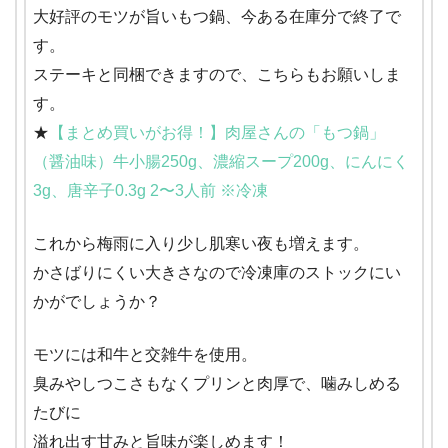
大好評のモツが旨いもつ鍋、今ある在庫分で終了で
す。
ステーキと同梱できますので、こちらもお願いしま
す。
★
【まとめ買いがお得！】肉屋さんの「もつ鍋」
（醤油味）牛小腸250g、濃縮スープ200g、にんにく
3g、唐辛子0.3g 2〜3人前 ※冷凍
これから梅雨に入り少し肌寒い夜も増えます。
かさばりにくい大きさなので冷凍庫のストックにい
かがでしょうか？
モツには和牛と交雑牛を使用。
臭みやしつこさもなくプリンと肉厚で、噛みしめる
たびに
溢れ出す甘みと旨味が楽しめます！