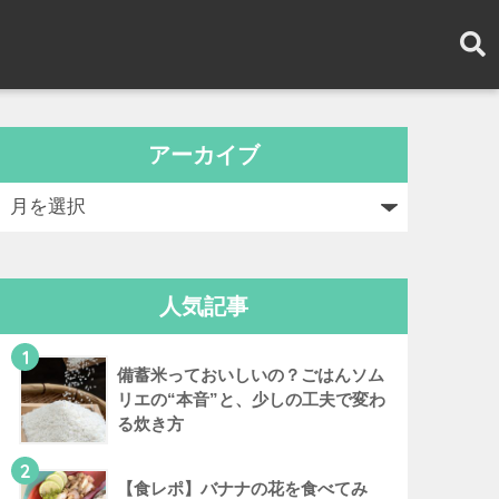
アーカイブ
人気記事
1
備蓄米っておいしいの？ごはんソム
リエの“本音”と、少しの工夫で変わ
る炊き方
2
【食レポ】バナナの花を食べてみ