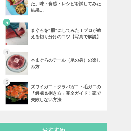
た。味・食感・レシピを試してみた
結果…
3
まぐろを“柵”にしてみた！プロが教
える切り分けのコツ【写真で解説】
4
本まぐろのテール（尾の身）の楽し
み方
5
ズワイガニ・タラバガニ・毛ガニの
「解凍＆捌き方」完全ガイド！家で
失敗しない方法
おすすめ