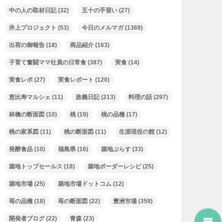
中の人の取材日記
(32)
五十の手習い
(27)
井上プロジェクト
(53)
今日のメルマガ
(1369)
出荷の御報告
(18)
商品紹介
(163)
子育て奮闘ママ社員の日常食
(387)
実食
(14)
実食レポ
(27)
実食レポート
(120)
恵比寿マルシェ
(11)
政義日記
(213)
料理の話
(297)
林檎の断面図
(10)
桃
(19)
桃の品種
(17)
桃の家系図
(11)
桃の断面図
(11)
生涯現役の館
(12)
発酵食品
(10)
福島県
(16)
築地ぷらす
(33)
築地トップセールス
(18)
築地ボーダーレシピ
(25)
築地市場
(25)
築地市場ドットコム
(12)
苺の品種
(18)
苺の断面図
(22)
豊洲市場
(359)
開発者ブログ
(22)
青森
(23)