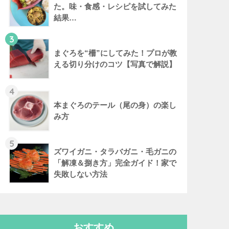
た。味・食感・レシピを試してみた
結果…
3
まぐろを“柵”にしてみた！プロが教
える切り分けのコツ【写真で解説】
4
本まぐろのテール（尾の身）の楽し
み方
5
ズワイガニ・タラバガニ・毛ガニの
「解凍＆捌き方」完全ガイド！家で
失敗しない方法
おすすめ