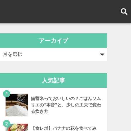
アーカイブ
人気記事
1
備蓄米っておいしいの？ごはんソム
リエの“本音”と、少しの工夫で変わ
る炊き方
2
【食レポ】バナナの花を食べてみ