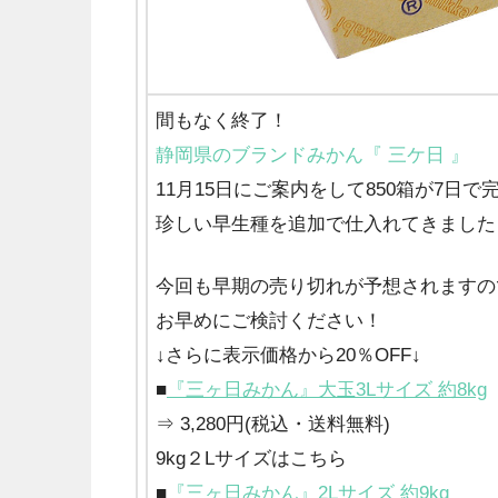
間もなく終了！
静岡県のブランドみかん『 三ケ日 』
11月15日にご案内をして850箱が7日で
珍しい早生種を追加で仕入れてきました
今回も早期の売り切れが予想されますの
お早めにご検討ください！
↓さらに表示価格から20％OFF↓
■
『三ヶ日みかん』大玉3Lサイズ 約8kg
⇒ 3,280円(税込・送料無料)
9kg２Lサイズはこちら
■
『三ヶ日みかん』2Lサイズ 約9kg