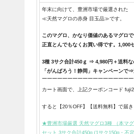
年末に向けて、豊洲市場で厳選された
≪天然マグロの赤身 目玉品≫です。
このマグロ、かなり価値のあるマグロで
正直とんでもなくお買い得です。1,00
3種 3サク合計450ｇ ⇒ 4,980円＋送
「がんばろう！静岡」キャンペーンで⇒送
￣￣￣￣￣￣￣￣￣￣￣￣￣￣￣￣￣￣
カート画面で、上記クーポンコード fuji2
すると【20％OFF】【送料無料】で届
★豊洲市場厳選 天然マグロ3種 （本マ
セット 3サク合計450g (1サク150g・不