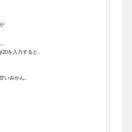
が
」
i20を入力すると、
甘いみかん。