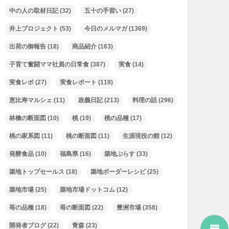
中の人の取材日記
(32)
五十の手習い
(27)
井上プロジェクト
(53)
今日のメルマガ
(1369)
出荷の御報告
(18)
商品紹介
(163)
子育て奮闘ママ社員の日常食
(387)
実食
(14)
実食レポ
(27)
実食レポート
(119)
恵比寿マルシェ
(11)
政義日記
(213)
料理の話
(296)
林檎の断面図
(10)
桃
(19)
桃の品種
(17)
桃の家系図
(11)
桃の断面図
(11)
生涯現役の館
(12)
発酵食品
(10)
福島県
(16)
築地ぷらす
(33)
築地トップセールス
(18)
築地ボーダーレシピ
(25)
築地市場
(25)
築地市場ドットコム
(12)
苺の品種
(18)
苺の断面図
(22)
豊洲市場
(358)
開発者ブログ
(22)
青森
(23)