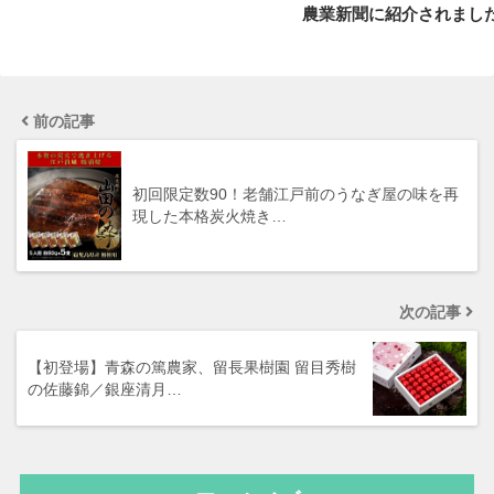
農業新聞に紹介されまし
前の記事
初回限定数90！老舗江戸前のうなぎ屋の味を再
現した本格炭火焼き…
次の記事
【初登場】青森の篤農家、留長果樹園 留目秀樹
の佐藤錦／銀座清月…