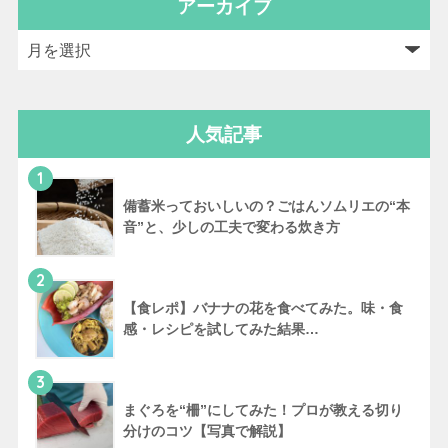
アーカイブ
人気記事
1
備蓄米っておいしいの？ごはんソムリエの“本
音”と、少しの工夫で変わる炊き方
2
【食レポ】バナナの花を食べてみた。味・食
感・レシピを試してみた結果…
3
まぐろを“柵”にしてみた！プロが教える切り
分けのコツ【写真で解説】