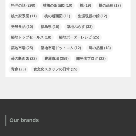
料理の話
(298)
林檎の断面図
(10)
桃
(19)
桃の品種
(17)
桃の家系図
(11)
桃の断面図
(11)
生涯現役の館
(12)
発酵食品
(10)
福島県
(16)
築地ぷらす
(33)
築地トップセールス
(18)
築地ボーダーレシピ
(25)
築地市場
(25)
築地市場ドットコム
(12)
苺の品種
(18)
苺の断面図
(22)
豊洲市場
(359)
開発者ブログ
(22)
青森
(23)
食文化スタッフの日常
(15)
Our brands