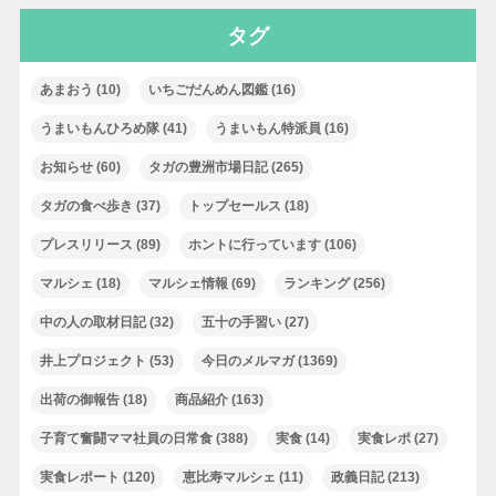
タグ
あまおう
(10)
いちごだんめん図鑑
(16)
うまいもんひろめ隊
(41)
うまいもん特派員
(16)
お知らせ
(60)
タガの豊洲市場日記
(265)
タガの食べ歩き
(37)
トップセールス
(18)
プレスリリース
(89)
ホントに行っています
(106)
マルシェ
(18)
マルシェ情報
(69)
ランキング
(256)
中の人の取材日記
(32)
五十の手習い
(27)
井上プロジェクト
(53)
今日のメルマガ
(1369)
出荷の御報告
(18)
商品紹介
(163)
子育て奮闘ママ社員の日常食
(388)
実食
(14)
実食レポ
(27)
実食レポート
(120)
恵比寿マルシェ
(11)
政義日記
(213)