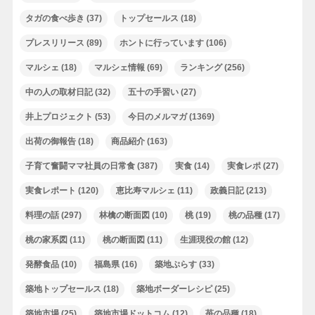
タガの食べ歩き
(37)
トップセールス
(18)
プレスリリース
(89)
ホントに行っています
(106)
マルシェ
(18)
マルシェ情報
(69)
ランキング
(256)
中の人の取材日記
(32)
五十の手習い
(27)
井上プロジェクト
(53)
今日のメルマガ
(1369)
出荷の御報告
(18)
商品紹介
(163)
子育て奮闘ママ社員の日常食
(387)
実食
(14)
実食レポ
(27)
実食レポート
(120)
恵比寿マルシェ
(11)
政義日記
(213)
料理の話
(297)
林檎の断面図
(10)
桃
(19)
桃の品種
(17)
桃の家系図
(11)
桃の断面図
(11)
生涯現役の館
(12)
発酵食品
(10)
福島県
(16)
築地ぷらす
(33)
築地トップセールス
(18)
築地ボーダーレシピ
(25)
築地市場
(25)
築地市場ドットコム
(12)
苺の品種
(18)