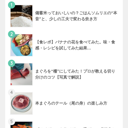
1
備蓄米っておいしいの？ごはんソムリエの“本
音”と、少しの工夫で変わる炊き方
2
【食レポ】バナナの花を食べてみた。味・食
感・レシピを試してみた結果…
3
まぐろを“柵”にしてみた！プロが教える切り
分けのコツ【写真で解説】
4
本まぐろのテール（尾の身）の楽しみ方
5