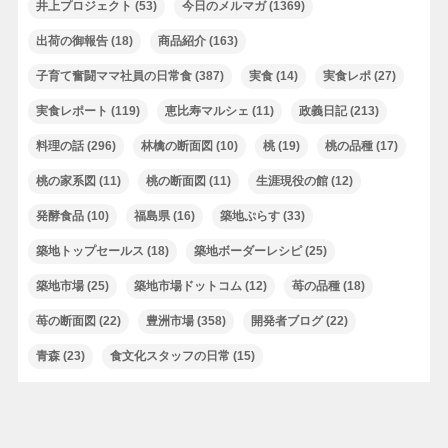
井上プロジェクト
(53)
今日のメルマガ
(1369)
出荷の御報告
(18)
商品紹介
(163)
子育て奮闘ママ社員の日常食
(387)
実食
(14)
実食レポ
(27)
実食レポート
(119)
恵比寿マルシェ
(11)
政義日記
(213)
料理の話
(296)
林檎の断面図
(10)
桃
(19)
桃の品種
(17)
桃の家系図
(11)
桃の断面図
(11)
生涯現役の館
(12)
発酵食品
(10)
福島県
(16)
築地ぷらす
(33)
築地トップセールス
(18)
築地ボーダーレシピ
(25)
築地市場
(25)
築地市場ドットコム
(12)
苺の品種
(18)
苺の断面図
(22)
豊洲市場
(358)
開発者ブログ
(22)
青森
(23)
食文化スタッフの日常
(15)