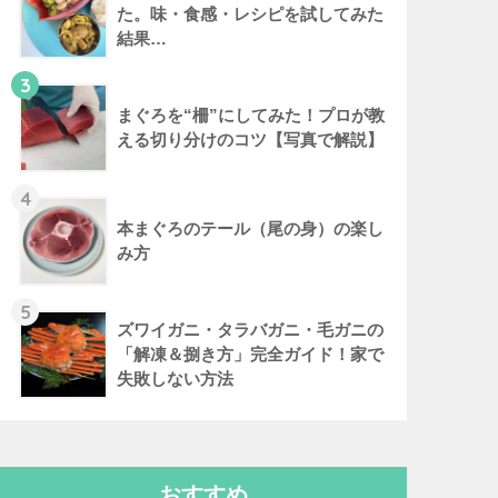
た。味・食感・レシピを試してみた
結果…
3
まぐろを“柵”にしてみた！プロが教
える切り分けのコツ【写真で解説】
4
本まぐろのテール（尾の身）の楽し
み方
5
ズワイガニ・タラバガニ・毛ガニの
「解凍＆捌き方」完全ガイド！家で
失敗しない方法
おすすめ