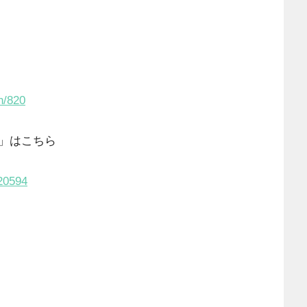
n/820
」はこちら
/20594