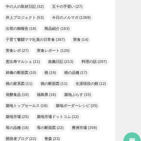
中の人の取材日記
(32)
五十の手習い
(27)
井上プロジェクト
(53)
今日のメルマガ
(1369)
出荷の御報告
(18)
商品紹介
(163)
子育て奮闘ママ社員の日常食
(387)
実食
(14)
実食レポ
(27)
実食レポート
(120)
恵比寿マルシェ
(11)
政義日記
(213)
料理の話
(297)
林檎の断面図
(10)
桃
(19)
桃の品種
(17)
桃の家系図
(11)
桃の断面図
(11)
生涯現役の館
(12)
発酵食品
(10)
福島県
(16)
築地ぷらす
(33)
築地トップセールス
(18)
築地ボーダーレシピ
(25)
築地市場
(25)
築地市場ドットコム
(12)
苺の品種
(18)
苺の断面図
(22)
豊洲市場
(359)
開発者ブログ
(22)
青森
(23)