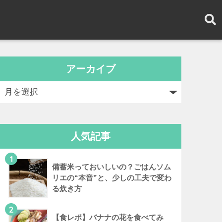
アーカイブ
人気記事
1
備蓄米っておいしいの？ごはんソム
リエの“本音”と、少しの工夫で変わ
る炊き方
2
【食レポ】バナナの花を食べてみ