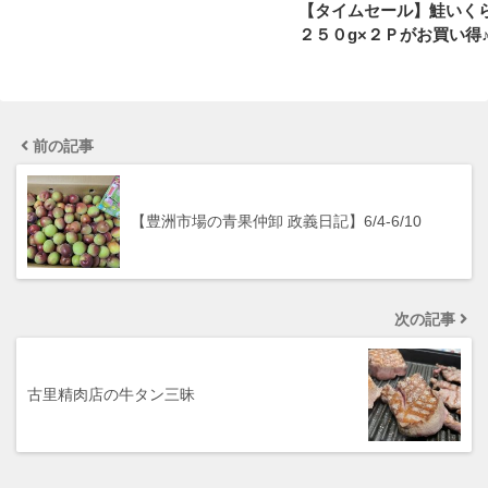
【タイムセール】鮭いく
２５０g×２Ｐがお買い得
前の記事
【豊洲市場の青果仲卸 政義日記】6/4-6/10
次の記事
古里精肉店の牛タン三昧