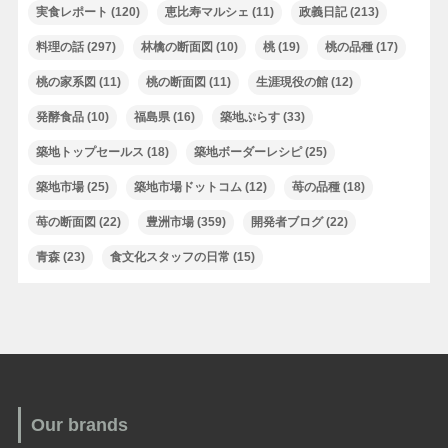
実食レポート
(120)
恵比寿マルシェ
(11)
政義日記
(213)
料理の話
(297)
林檎の断面図
(10)
桃
(19)
桃の品種
(17)
桃の家系図
(11)
桃の断面図
(11)
生涯現役の館
(12)
発酵食品
(10)
福島県
(16)
築地ぷらす
(33)
築地トップセールス
(18)
築地ボーダーレシピ
(25)
築地市場
(25)
築地市場ドットコム
(12)
苺の品種
(18)
苺の断面図
(22)
豊洲市場
(359)
開発者ブログ
(22)
青森
(23)
食文化スタッフの日常
(15)
Our brands