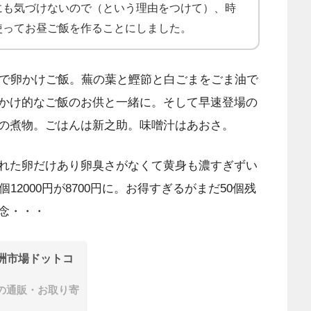
にも気づけないので（という理由をつけて）、時
使ってお昼ご飯を作ることにしました。
星で卵かけご飯。蕪の葉と鰹節と白ごまをごま油で
かけ的なご飯のお供と一緒に。そして早速登場の
の煮物。ごはんは新之助。味噌汁はあおさ。
れた卵だけあり卵臭さがなくて黄身も濃すぎずい
2000円が8700円に。お得すぎるがまだ50個残
念・・・
洲市場ドットコ
の通販・お取り寄