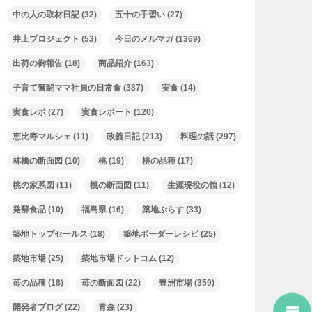
中の人の取材日記
(32)
五十の手習い
(27)
井上プロジェクト
(53)
今日のメルマガ
(1369)
出荷の御報告
(18)
商品紹介
(163)
子育て奮闘ママ社員の日常食
(387)
実食
(14)
実食レポ
(27)
実食レポート
(120)
恵比寿マルシェ
(11)
政義日記
(213)
料理の話
(297)
林檎の断面図
(10)
桃
(19)
桃の品種
(17)
桃の家系図
(11)
桃の断面図
(11)
生涯現役の館
(12)
発酵食品
(10)
福島県
(16)
築地ぷらす
(33)
築地トップセールス
(18)
築地ボーダーレシピ
(25)
築地市場
(25)
築地市場ドットコム
(12)
苺の品種
(18)
苺の断面図
(22)
豊洲市場
(359)
開発者ブログ
(22)
青森
(23)