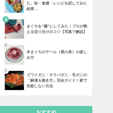
た。味・食感・レシピを試してみた
結果…
3
まぐろを“柵”にしてみた！プロが教
える切り分けのコツ【写真で解説】
4
本まぐろのテール（尾の身）の楽し
み方
5
ズワイガニ・タラバガニ・毛ガニの
「解凍＆捌き方」完全ガイド！家で
失敗しない方法
おすすめ