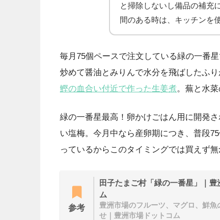
と掃除しないし備品の補充
間のある時は、キッチンを
毎月75個ペースで注文している緑の一番
炒めて醤油とみりんで水分を飛ばしたふり
鰹の血合い付近で作った生姜煮
。蕪と水菜
緑の一番星最高！卵かけごはん用に開発さ
い塩梅。今月中なら産卵期につき、普段75個1
っているからこのタイミングでは買えず無
田子たまご村「緑の一番星」｜豊
ム
豊洲市場のフルーツ、マグロ、鮮魚
参考
せ｜豊洲市場ドットコム