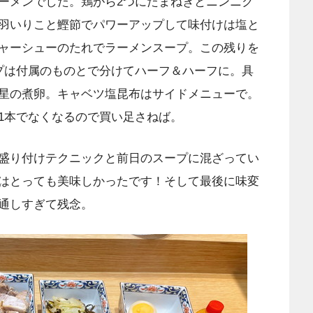
ーメンでした。鶏がら2つにたまねぎとニンニク
羽いりこと鰹節でパワーアップして味付けは塩と
ャーシューのたれでラーメンスープ。この残りを
プは付属のものとで分けてハーフ＆ハーフに。具
星の煮卵。キャベツ塩昆布はサイドメニューで。
1本でなくなるので買い足さねば。
盛り付けテクニックと前日のスープに混ざってい
はとっても美味しかったです！そして最後に味変
通しすぎて残念。