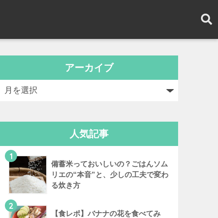
アーカイブ
人気記事
1
備蓄米っておいしいの？ごはんソム
リエの“本音”と、少しの工夫で変わ
る炊き方
2
【食レポ】バナナの花を食べてみ