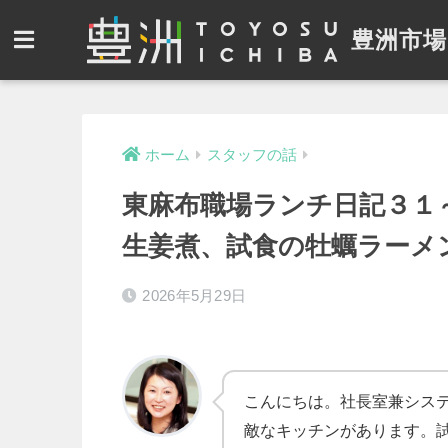
豊洲市場
ホーム
スタッフの話
東麻布職場ランチ日記３１
生姜煮、試食の牡蠣ラーメ
2026年5月29日
こんにちは。社長室兼シス
敵なキッチンがあります。