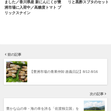
リと黒酢スブタのセット
ました／香川県産 新にんにくが豊
洲市場に入荷中／高糖度トマト ブ
リックスナイン
前の記事
【豊洲市場の青果仲卸 政義日記】8/12-8/16
次の記事
豊かな山の幸・海の幸を誇る「佐渡独立国」を