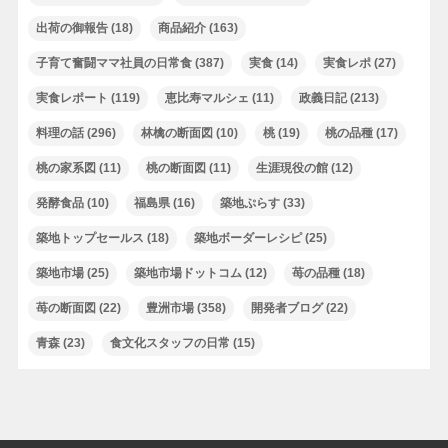
出荷の御報告
(18)
商品紹介
(163)
子育て奮闘ママ社員の日常食
(387)
実食
(14)
実食レポ
(27)
実食レポート
(119)
恵比寿マルシェ
(11)
政義日記
(213)
料理の話
(296)
林檎の断面図
(10)
桃
(19)
桃の品種
(17)
桃の家系図
(11)
桃の断面図
(11)
生涯現役の館
(12)
発酵食品
(10)
福島県
(16)
築地ぷらす
(33)
築地トップセールス
(18)
築地ボーダーレシピ
(25)
築地市場
(25)
築地市場ドットコム
(12)
苺の品種
(18)
苺の断面図
(22)
豊洲市場
(358)
開発者ブログ
(22)
青森
(23)
食文化スタッフの日常
(15)