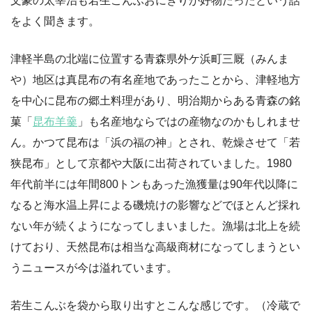
文豪の太宰治も若生こんぶおにぎりが好物だったという話
をよく聞きます。
津軽半島の北端に位置する青森県外ケ浜町三厩（みんま
や）地区は真昆布の有名産地であったことから、津軽地方
を中心に昆布の郷土料理があり、明治期からある青森の銘
菓「
昆布羊羹
」も名産地ならではの産物なのかもしれませ
ん。かつて昆布は「浜の福の神」とされ、乾燥させて「若
狭昆布」として京都や大阪に出荷されていました。1980
年代前半には年間800トンもあった漁獲量は90年代以降に
なると海水温上昇による磯焼けの影響などでほとんど採れ
ない年が続くようになってしまいました。漁場は北上を続
けており、天然昆布は相当な高級商材になってしまうとい
うニュースが今は溢れています。
若生こんぶを袋から取り出すとこんな感じです。（冷蔵で