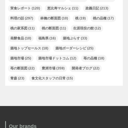
実食レポート
(120)
恵比寿マルシェ
(11)
政義日記
(213)
料理の話
(297)
林檎の断面図
(10)
桃
(19)
桃の品種
(17)
桃の家系図
(11)
桃の断面図
(11)
生涯現役の館
(12)
発酵食品
(10)
福島県
(16)
築地ぷらす
(33)
築地トップセールス
(18)
築地ボーダーレシピ
(25)
築地市場
(25)
築地市場ドットコム
(12)
苺の品種
(18)
苺の断面図
(22)
豊洲市場
(359)
開発者ブログ
(22)
青森
(23)
食文化スタッフの日常
(15)
Our brands