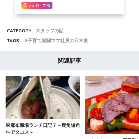
フォローする
CATEGORY :
スタッフの話
TAGS :
子育て奮闘ママ社員の日常食
関連記事
東麻布職場ランチ日記７～鹿角短角
牛でタコス～