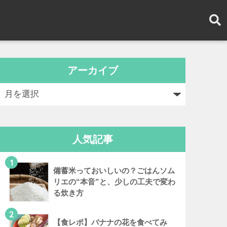
アーカイブ
人気記事
1
備蓄米っておいしいの？ごはんソム
リエの“本音”と、少しの工夫で変わ
る炊き方
2
【食レポ】バナナの花を食べてみ