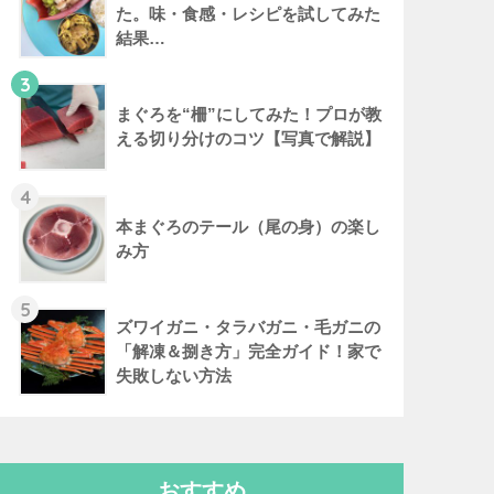
た。味・食感・レシピを試してみた
結果…
3
まぐろを“柵”にしてみた！プロが教
える切り分けのコツ【写真で解説】
4
本まぐろのテール（尾の身）の楽し
み方
5
ズワイガニ・タラバガニ・毛ガニの
「解凍＆捌き方」完全ガイド！家で
失敗しない方法
おすすめ