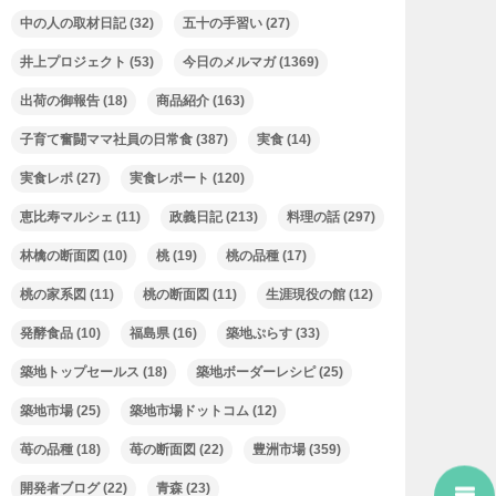
中の人の取材日記
(32)
五十の手習い
(27)
井上プロジェクト
(53)
今日のメルマガ
(1369)
出荷の御報告
(18)
商品紹介
(163)
子育て奮闘ママ社員の日常食
(387)
実食
(14)
実食レポ
(27)
実食レポート
(120)
恵比寿マルシェ
(11)
政義日記
(213)
料理の話
(297)
林檎の断面図
(10)
桃
(19)
桃の品種
(17)
桃の家系図
(11)
桃の断面図
(11)
生涯現役の館
(12)
発酵食品
(10)
福島県
(16)
築地ぷらす
(33)
築地トップセールス
(18)
築地ボーダーレシピ
(25)
築地市場
(25)
築地市場ドットコム
(12)
苺の品種
(18)
苺の断面図
(22)
豊洲市場
(359)
開発者ブログ
(22)
青森
(23)