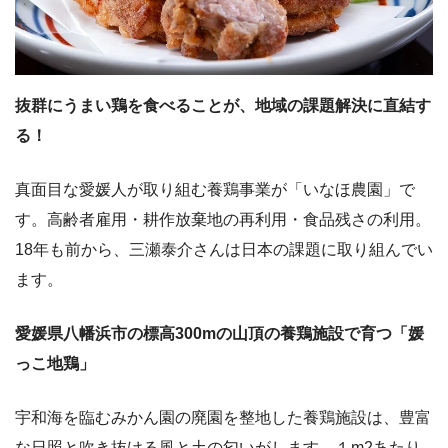
抜群にうまい鶏を食べることが、地域の課題解決に直結す
る！
真面目な愛媛人が取り組む養鶏事業が「いなほ農園」で
す。高齢者雇用・耕作放棄地の再利用・食品残さの利用。
18年も前から、三瀬泰介さんは日本の課題に取り組んでい
ます。
愛媛県八幡浜市の標高300mの山頂の養鶏施設で育つ「媛
っこ地鶏」
宇和海を臨むみかん園の廃園を整地した養鶏施設は、豊富
な日照と吹き抜ける風と土の匂いがします。１m2あたり