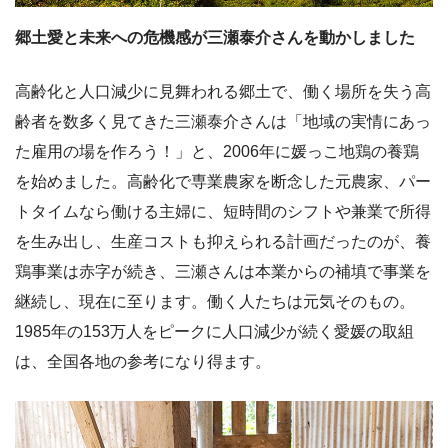
郷土愛と未来への危機感が三瀬泰介さんを動かしました
高齢化と人口減少に見舞われる郷土で、働く場所を失う高
齢者を数多く見てきた三瀬泰介さんは「地域の実情にあっ
た雇用の場を作ろう！」と、2006年に媛っこ地鶏の養鶏
を始めました。高齢化で専業農家を断念した元農家、パー
トタイムなら働ける主婦に、短時間のシフトや兼業で所得
を生み出し、生産コストも抑えられる計画だったのが、養
鶏事業は赤字が続き、三瀬さんは本業からの補填で事業を
継続し、現在に至ります。働く人たちは元気そのもの。
1985年の153万人をピークに人口減少が続く愛媛の取組
は、全国各地の参考になり得ます。