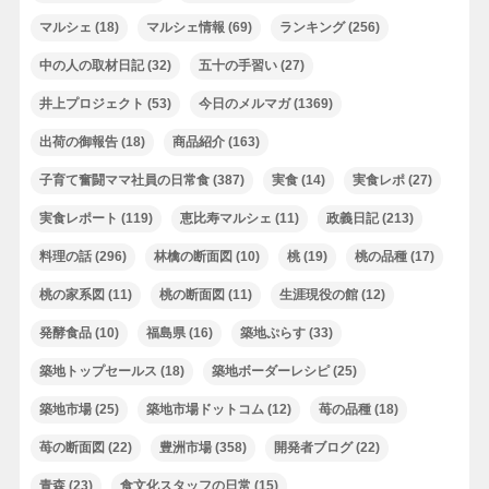
マルシェ
(18)
マルシェ情報
(69)
ランキング
(256)
中の人の取材日記
(32)
五十の手習い
(27)
井上プロジェクト
(53)
今日のメルマガ
(1369)
出荷の御報告
(18)
商品紹介
(163)
子育て奮闘ママ社員の日常食
(387)
実食
(14)
実食レポ
(27)
実食レポート
(119)
恵比寿マルシェ
(11)
政義日記
(213)
料理の話
(296)
林檎の断面図
(10)
桃
(19)
桃の品種
(17)
桃の家系図
(11)
桃の断面図
(11)
生涯現役の館
(12)
発酵食品
(10)
福島県
(16)
築地ぷらす
(33)
築地トップセールス
(18)
築地ボーダーレシピ
(25)
築地市場
(25)
築地市場ドットコム
(12)
苺の品種
(18)
苺の断面図
(22)
豊洲市場
(358)
開発者ブログ
(22)
青森
(23)
食文化スタッフの日常
(15)