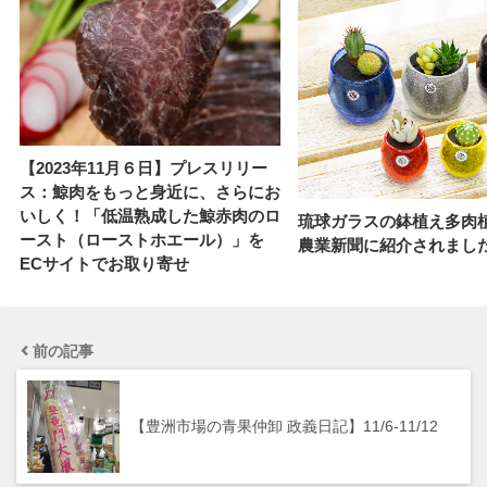
【2023年11月６日】プレスリリー
ス：鯨肉をもっと身近に、さらにお
いしく！「低温熟成した鯨赤肉のロ
琉球ガラスの鉢植え多肉
ースト（ローストホエール）」を
農業新聞に紹介されまし
ECサイトでお取り寄せ
前の記事
【豊洲市場の青果仲卸 政義日記】11/6-11/12