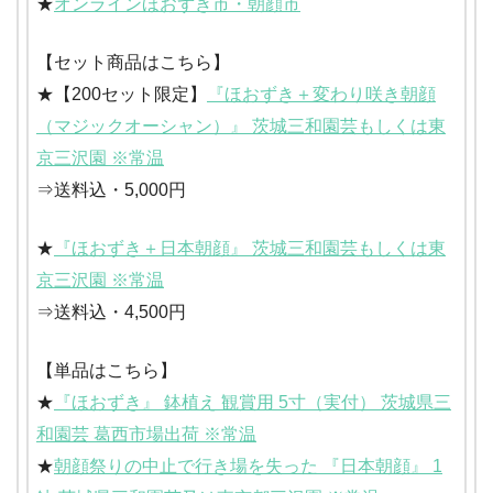
★
オンラインほおずき市・朝顔市
【セット商品はこちら】
★【200セット限定】
『ほおずき＋変わり咲き朝顔
（マジックオーシャン）』 茨城三和園芸もしくは東
京三沢園 ※常温
⇒送料込・5,000円
★
『ほおずき＋日本朝顔』 茨城三和園芸もしくは東
京三沢園 ※常温
⇒送料込・4,500円
【単品はこちら】
★
『ほおずき』 鉢植え 観賞用 5寸（実付） 茨城県三
和園芸 葛西市場出荷 ※常温
★
朝顔祭りの中止で行き場を失った 『日本朝顔』 1