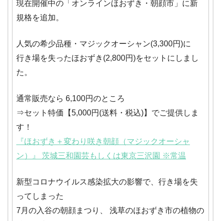
現在開催中の「オンラインほおずき・朝顔市」に新
規格を追加。
人気の希少品種・マジックオーシャン(3,300円)に
行き場を失ったほおずき(2,800円)をセットにしまし
た。
通常販売なら 6,100円のところ
⇒セット特価【5,000円(送料・税込)】でご提供しま
す！
『ほおずき＋変わり咲き朝顔（マジックオーシャ
ン）』 茨城三和園芸もしくは東京三沢園 ※常温
新型コロナウイルス感染拡大の影響で、行き場を失
ってしまった
7月の入谷の朝顔まつり、 浅草のほおずき市の植物の