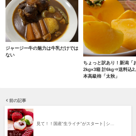
ジャージー牛の魅力は牛乳だけでは
ない
ちょっと訳あり！新潟「
2kg×3箱 計6kg⇒送料込2,
本高級柿「太秋」
前の記事
見て！！国産”生ライチ”がスタート│シ…