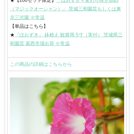
★【200セット限定】
『ほおずき＋変わり咲き朝顔
（マジックオーシャン）』 茨城三和園芸もしくは東
京三沢園 ※常温
【単品はこちら】
★
『ほおずき』 鉢植え 観賞用 5寸（実付） 茨城県三
和園芸 葛西市場出荷 ※常温
この商品の詳細はこちらから