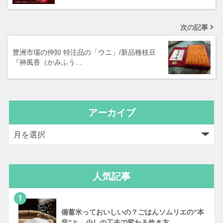
次の記事
豊洲市場の仲卸 特注品の「ウニ」/新品種枝豆
『神風香（かみふう…
アーカイブ
人気記事
1
備蓄米っておいしいの？ごはんソムリエの“本
音”と、少しの工夫で変わる炊き方