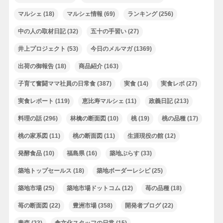
マルシェ
(18)
マルシェ情報
(69)
ランキング
(256)
中の人の取材日記
(32)
五十の手習い
(27)
井上プロジェクト
(53)
今日のメルマガ
(1369)
出荷の御報告
(18)
商品紹介
(163)
子育て奮闘ママ社員の日常食
(387)
実食
(14)
実食レポ
(27)
実食レポート
(119)
恵比寿マルシェ
(11)
政義日記
(213)
料理の話
(296)
林檎の断面図
(10)
桃
(19)
桃の品種
(17)
桃の家系図
(11)
桃の断面図
(11)
生涯現役の館
(12)
発酵食品
(10)
福島県
(16)
築地ぷらす
(33)
築地トップセールス
(18)
築地ボーダーレシピ
(25)
築地市場
(25)
築地市場ドットコム
(12)
苺の品種
(18)
苺の断面図
(22)
豊洲市場
(358)
開発者ブログ
(22)